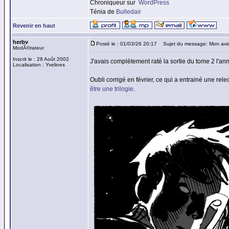
Chroniqueur sur
WordPress
Ténia de
Bulledair
Revenir en haut
herbv
Posté le : 01/03/26 20:17
Sujet du message: Mon avi
ModÃ©rateur
Inscrit le : 28 Août 2002
J'avais complètement raté la sortie du tome 2 l'anné
Localisation : Yvelines
Oubli corrigé en février, ce qui a entrainé une re
être une trilogie
.