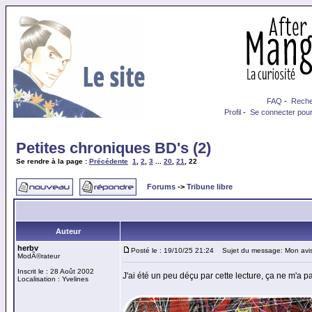
FAQ
-
Reche
Profil
-
Se connecter pour
Petites chroniques BD's (2)
Se rendre à la page :
Précédente
1
,
2
,
3
...
20
,
21
,
22
Forums
->
Tribune libre
Auteur
herbv
Posté le : 19/10/25 21:24
Sujet du message: Mon avi
ModÃ©rateur
Inscrit le : 28 Août 2002
J'ai été un peu déçu par cette lecture, ça ne m'a
Localisation : Yvelines