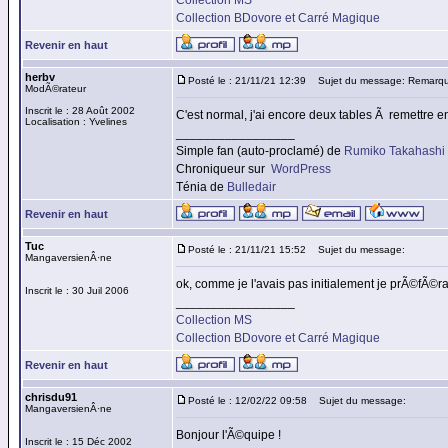
Collection MS
Collection BDovore et Carré Magique
Revenir en haut
herbv
Posté le : 21/11/21 12:39
Sujet du message: Remarq
ModÃ©rateur
Inscrit le : 28 Août 2002
C'est normal, j'ai encore deux tables Ã remettre e
Localisation : Yvelines
_________________
Simple fan (auto-proclamé) de
Rumiko Takahashi
Chroniqueur sur
WordPress
Ténia de
Bulledair
Revenir en haut
Tuc
Posté le : 21/11/21 15:52
Sujet du message:
MangaversienÂ·ne
ok, comme je l'avais pas initialement je prÃ©fÃ©r
Inscrit le : 30 Juil 2006
_________________
Collection MS
Collection BDovore et Carré Magique
Revenir en haut
chrisdu91
Posté le : 12/02/22 09:58
Sujet du message:
MangaversienÂ·ne
Bonjour l'Ã©quipe !
Inscrit le : 15 Déc 2002