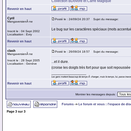
Collection BDovore et Carré Magique
Revenir en haut
Cyril
Posté le : 24/09/24 20:37
Sujet du message:
MangaversienÂ·ne
Le bug sur les caractères spéciaux (mots accentués,
Inscrit le : 04 Sept 2002
Localisation : Evry
Revenir en haut
clash
Posté le : 26/09/24 18:57
Sujet du message:
MangaversienÂ·ne
Inscrit le : 28 Sept 2005
...et il dure.
Localisation : Genève
(croise les doigts très fort pour que soit repouss
_________________
Les gens mettent beaucoup de temps Ã changer, mais le temps, lui, passe inexor
Revenir en haut
Montrer les messages depuis :
Forums
->
Le forum et vous : l'espace de di
Page
3
sur
3