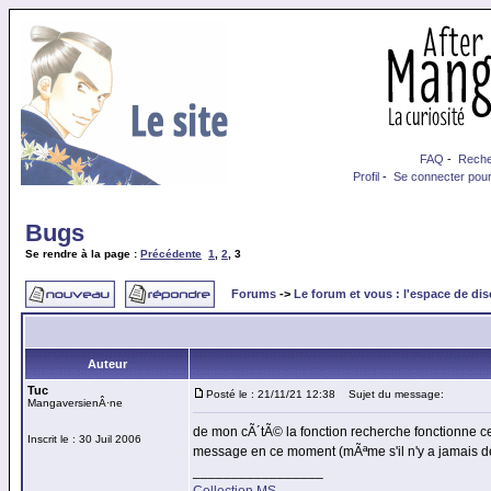
FAQ
-
Reche
Profil
-
Se connecter pour
Bugs
Se rendre à la page :
Précédente
1
,
2
,
3
Forums
->
Le forum et vous : l'espace de di
Auteur
Tuc
Posté le : 21/11/21 12:38
Sujet du message:
MangaversienÂ·ne
de mon cÃ´tÃ© la fonction recherche fonctionne ce
Inscrit le : 30 Juil 2006
message en ce moment (mÃªme s'il n'y a jamais de
_________________