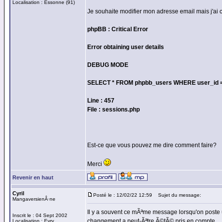
Localisation : Essonne (91)
Je souhaite modifier mon adresse email mais j'ai 
phpBB : Critical Error
Error obtaining user details
DEBUG MODE
SELECT * FROM phpbb_users WHERE user_id =
Line : 457
File : sessions.php
Est-ce que vous pouvez me dire comment faire?
Merci
Revenir en haut
Cyril
Posté le : 12/02/22 12:59
Sujet du message:
MangaversienÂ·ne
Il y a souvent ce mÃªme message lorsqu'on poste u
Inscrit le : 04 Sept 2002
changement a peut-Ãªtre Ã©tÃ© pris en compte.
Localisation : Evry