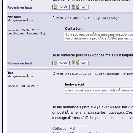
Revenir en haut
chrisdu91
Posté le : 12/02/22 17:11
Sujet du message:
MangaversienÂ·ne
Cyril a écrit:
Inscrit le : 15 Déc 2002
Localisation : Essonne (91)
Il y a souvent ce mÃªme message lorsqu'on post
ton changement a peut-Ãªtre Ã©tÃ© pris en co
Je te remercie pour ta rÃ©ponse mais c'est toujo
Revenir en haut
Tuc
Posté le : 16/10/22 12:32
Sujet du message: Re: Re
MangaversienÂ·ne
herbv a écrit:
Inscrit le : 30 Juil 2006
C'est normal, j'ai encore deux tables Ã remettr
Je me demandais juste si Ã§a avait Ã©tÃ© fait ? Pa
on post (Ã§a ne le fait pas sur les nouveaux). C'es
message d'erreur s'affiche pour continuer ma navig
_________________
Collection MS