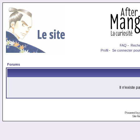
FAQ
-
Reche
Profil
-
Se connecter pour
Forums
Il n'existe 
Powered by
Site f