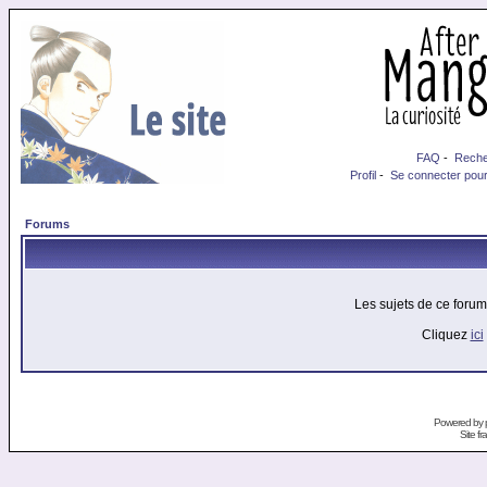
FAQ
-
Reche
Profil
-
Se connecter pour
Forums
Les sujets de ce foru
Cliquez
ici
Powered by
Site f