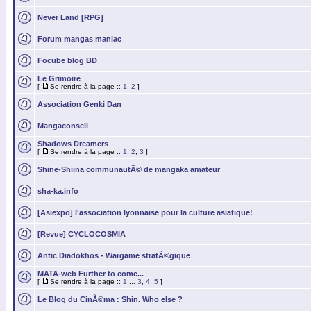
Never Land [RPG]
Forum mangas maniac
Focube blog BD
Le Grimoire
[
Se rendre à la page ::
1
,
2
]
Association Genki Dan
Mangaconseil
Shadows Dreamers
[
Se rendre à la page ::
1
,
2
,
3
]
Shine-Shiina communautÃ© de mangaka amateur
sha-ka.info
[Asiexpo] l'association lyonnaise pour la culture asiatique!
[Revue] CYCLOCOSMIA
Antic Diadokhos - Wargame stratÃ©gique
MATA-web Further to come...
[
Se rendre à la page ::
1
...
3
,
4
,
5
]
Le Blog du CinÃ©ma : Shin. Who else ?