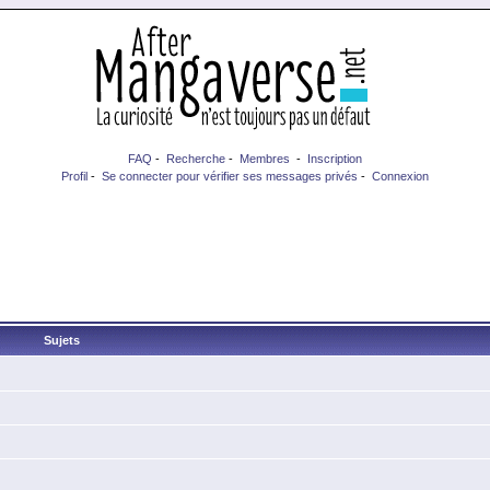
FAQ
-
Recherche
-
Membres
-
Inscription
Profil
-
Se connecter pour vérifier ses messages privés
-
Connexion
Sujets