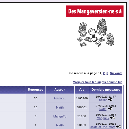
Se rendre à la page :
1
,
2
,
3
Suivante
Marquer tous les sujets comme lus
Réponses
Auteur
Vus
Derniers messages
19/02/23 11:47
Gemini_
30
1165169
herbv
27/08/18 12:44
10
Natth
386501
Natth
16/04/17 22:57
0
MangaTv
51058
MangaTv
18/01/17 19:16
1
Natth
50053
scott_of_the_stars