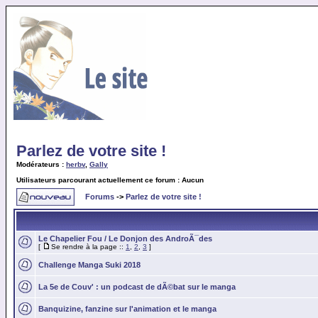
Parlez de votre site !
Modérateurs :
herbv
,
Gally
Utilisateurs parcourant actuellement ce forum : Aucun
Forums
->
Parlez de votre site !
Le Chapelier Fou / Le Donjon des AndroÃ¯des
[
Se rendre à la page ::
1
,
2
,
3
]
Challenge Manga Suki 2018
La 5e de Couv' : un podcast de dÃ©bat sur le manga
Banquizine, fanzine sur l'animation et le manga