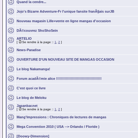
Quand la cendre...
Jojo's Bizarre Adventure-Fr l'unique fansite franÃ§ais surJB
Nouveau magasin Lille+vente en ligne mangas d'occasion
DÃ©couvrez ShoShoSein
ARTELIO
[
Se rendre à la page ::
1
,
2
]
News-Paradise
OUVERTURE D'UN NOUVEAU SITE DE MANGAS OCCASION
Le blog Nakamanga!
Forum acadÃ©mie alice !!!!!!!!!!!!!!!!!!!!!!!!!!!!!!!!!!!!!
C'est quoi ce livre
Le blog de Meloku
Japanbar.net
[
Se rendre à la page ::
1
,
2
]
Mang'Impressions : Chroniques de lectures de mangas
Mega Convention 2010 ( USA --> Orlando / Floride )
[Doowy-Dimension]