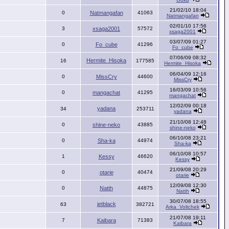
21/02/10 18:04
0
Natmangafan
41063
Natmangafan
02/01/10 17:56
3
xsaga2001
57572
xsaga2001
03/07/09 01:27
0
Fo_cube
41296
Fo_cube
07/06/09 08:32
Hermite_Hisoka
16
177585
Hermite_Hisoka
06/04/09 12:16
0
MissCry
44600
MissCry
16/03/09 10:56
0
mangachat
41295
mangachat
12/02/09 00:18
yadana
34
253711
yadana
21/10/08 12:48
0
shine-neko
43885
shine-neko
06/10/08 23:21
0
Sha-ka
44974
Sha-ka
06/10/08 10:57
1
Kessy
46620
Kessy
21/09/08 20:29
0
otarie
40474
otarie
12/09/08 12:30
0
Natth
44875
Natth
30/07/08 18:55
jetblack
63
382721
Arka_Voltchek
21/07/08 19:11
7
Kaibara
71383
Kaibara