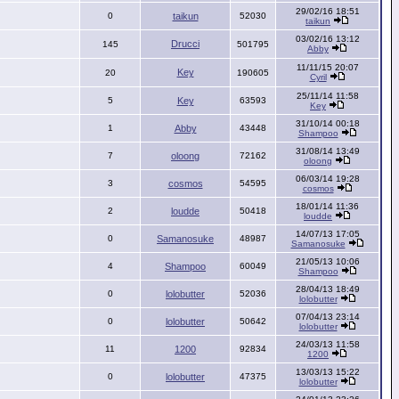
29/02/16 18:51
0
taikun
52030
taikun
03/02/16 13:12
Drucci
145
501795
Abby
11/11/15 20:07
Key
20
190605
Cyril
25/11/14 11:58
5
Key
63593
Key
31/10/14 00:18
1
Abby
43448
Shampoo
31/08/14 13:49
7
oloong
72162
oloong
06/03/14 19:28
3
cosmos
54595
cosmos
18/01/14 11:36
2
loudde
50418
loudde
14/07/13 17:05
0
Samanosuke
48987
Samanosuke
21/05/13 10:06
4
Shampoo
60049
Shampoo
28/04/13 18:49
0
lolobutter
52036
lolobutter
07/04/13 23:14
0
lolobutter
50642
lolobutter
24/03/13 11:58
11
1200
92834
1200
13/03/13 15:22
0
lolobutter
47375
lolobutter