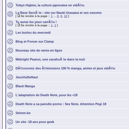
Tokyo Hajime, la culture japonaise en vidÃ©o.
La Base SecrÃ¨te : site sur Naoki Urasawa et ses oeuvres
[
Se rendre à la page ::
1
...
8
,
9
,
10
]
Tu auras les yeux carrÃ©s !
[
Se rendre à la page ::
1
,
2
]
Les butins du mercredi
Blog et Forum sur Clamp
Nouveau site de vente en ligne
Midnight Peanut, une cacahuÃ¨te dans la nuit
DÃ©couvrez des Ã©missions 100 % manga, anime et jeux vidÃ©o
JeuxVuDeHaut
Black Manga
L'adaptation de Death Note, pour les +18
Death Note a sa parodie porno : Sex Note. Attention Pegi 18
Seinen.be
Un site -18 ans pour geek