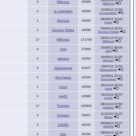
24/01/13 23:26
3
Mithreus
50309
Mithreus
11/09/12 12:59
0
le-colombien
40909
le-colombien
06/05/12 10:43
1
MarGau
45400
herbv
03/05/12 20:52
1
Docteur Spider
46598
Docteur Spider
28/01/12 01:12
Mithreus
17
171708
Mithreus
25/09/11 09:09
4
Heiji
57968
Heiji
19/09/11 22:35
0
silenium
42453
silenium
19/07/11 11:54
5
Nakamanga
61647
Nakamanga
11/05/11 20:12
0
IloveJapan
42049
IloveJapan
28/12/10 20:04
1
muse
45556
muse
16/12/10 06:57
0
jojo81
42989
jojo81
08/11/10 22:58
Funman
17
185930
asakura
11/10/10 16:15
3
Ishigami
55957
Muriel
05/08/10 23:27
2
GAVAN
48162
GAVAN
09/05/10 16:36
2
Doo
49784
Goku