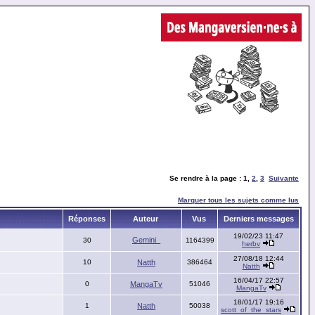
Se rendre à la page :
1
,
2
,
3
Suivante
Marquer tous les sujets comme lus
Réponses
Auteur
Vus
Derniers messages
19/02/23 11:47
Gemini_
30
1164399
herbv
27/08/18 12:44
10
Natth
386464
Natth
16/04/17 22:57
0
MangaTv
51046
MangaTv
18/01/17 19:16
1
Natth
50038
scott_of_the_stars