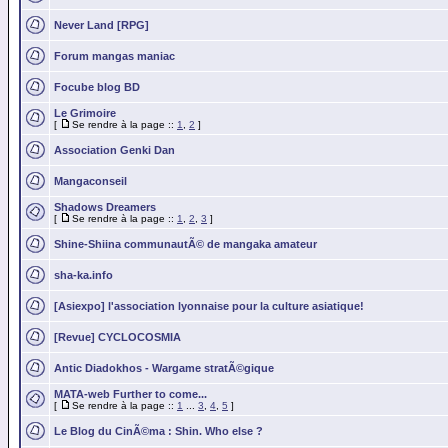
Never Land [RPG]
Forum mangas maniac
Focube blog BD
Le Grimoire
[
Se rendre à la page ::
1
,
2
]
Association Genki Dan
Mangaconseil
Shadows Dreamers
[
Se rendre à la page ::
1
,
2
,
3
]
Shine-Shiina communautÃ© de mangaka amateur
sha-ka.info
[Asiexpo] l'association lyonnaise pour la culture asiatique!
[Revue] CYCLOCOSMIA
Antic Diadokhos - Wargame stratÃ©gique
MATA-web Further to come...
[
Se rendre à la page ::
1
...
3
,
4
,
5
]
Le Blog du CinÃ©ma : Shin. Who else ?