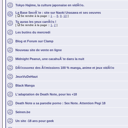
Tokyo Hajime, la culture japonaise en vidÃ©o.
La Base SecrÃ¨te : site sur Naoki Urasawa et ses oeuvres
[
Se rendre à la page ::
1
...
8
,
9
,
10
]
Tu auras les yeux carrÃ©s !
[
Se rendre à la page ::
1
,
2
]
Les butins du mercredi
Blog et Forum sur Clamp
Nouveau site de vente en ligne
Midnight Peanut, une cacahuÃ¨te dans la nuit
DÃ©couvrez des Ã©missions 100 % manga, anime et jeux vidÃ©o
JeuxVuDeHaut
Black Manga
L'adaptation de Death Note, pour les +18
Death Note a sa parodie porno : Sex Note. Attention Pegi 18
Seinen.be
Un site -18 ans pour geek