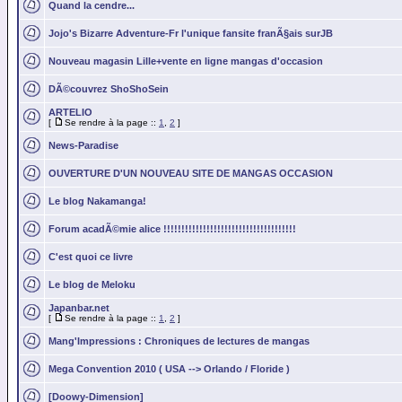
Quand la cendre...
Jojo's Bizarre Adventure-Fr l'unique fansite franÃ§ais surJB
Nouveau magasin Lille+vente en ligne mangas d'occasion
DÃ©couvrez ShoShoSein
ARTELIO
[
Se rendre à la page ::
1
,
2
]
News-Paradise
OUVERTURE D'UN NOUVEAU SITE DE MANGAS OCCASION
Le blog Nakamanga!
Forum acadÃ©mie alice !!!!!!!!!!!!!!!!!!!!!!!!!!!!!!!!!!!!!
C'est quoi ce livre
Le blog de Meloku
Japanbar.net
[
Se rendre à la page ::
1
,
2
]
Mang'Impressions : Chroniques de lectures de mangas
Mega Convention 2010 ( USA --> Orlando / Floride )
[Doowy-Dimension]