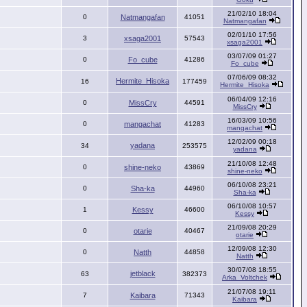
21/02/10 18:04
0
Natmangafan
41051
Natmangafan
02/01/10 17:56
3
xsaga2001
57543
xsaga2001
03/07/09 01:27
0
Fo_cube
41286
Fo_cube
07/06/09 08:32
Hermite_Hisoka
16
177459
Hermite_Hisoka
06/04/09 12:16
0
MissCry
44591
MissCry
16/03/09 10:56
0
mangachat
41283
mangachat
12/02/09 00:18
yadana
34
253575
yadana
21/10/08 12:48
0
shine-neko
43869
shine-neko
06/10/08 23:21
0
Sha-ka
44960
Sha-ka
06/10/08 10:57
1
Kessy
46600
Kessy
21/09/08 20:29
0
otarie
40467
otarie
12/09/08 12:30
0
Natth
44858
Natth
30/07/08 18:55
jetblack
63
382373
Arka_Voltchek
21/07/08 19:11
7
Kaibara
71343
Kaibara