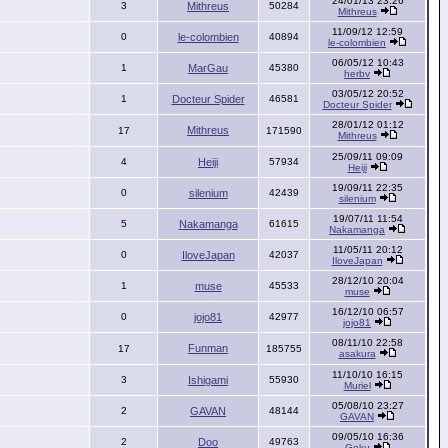
24/01/13 23:26
3
Mithreus
50284
Mithreus
11/09/12 12:59
0
le-colombien
40894
le-colombien
06/05/12 10:43
1
MarGau
45380
herbv
03/05/12 20:52
1
Docteur Spider
46581
Docteur Spider
28/01/12 01:12
Mithreus
17
171590
Mithreus
25/09/11 09:09
4
Heiji
57934
Heiji
19/09/11 22:35
0
silenium
42439
silenium
19/07/11 11:54
5
Nakamanga
61615
Nakamanga
11/05/11 20:12
0
IloveJapan
42037
IloveJapan
28/12/10 20:04
1
muse
45533
muse
16/12/10 06:57
0
jojo81
42977
jojo81
08/11/10 22:58
Funman
17
185755
asakura
11/10/10 16:15
3
Ishigami
55930
Muriel
05/08/10 23:27
2
GAVAN
48144
GAVAN
09/05/10 16:36
2
Doo
49763
Goku