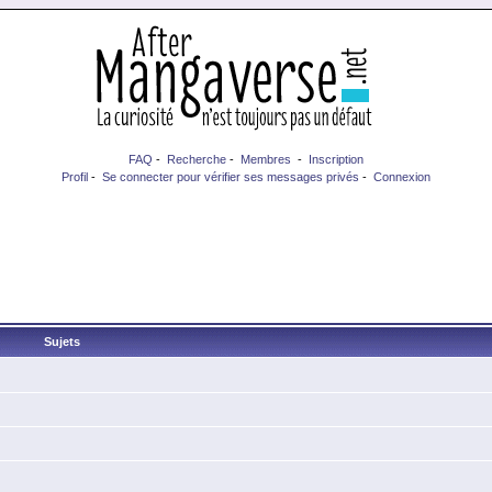
FAQ
-
Recherche
-
Membres
-
Inscription
Profil
-
Se connecter pour vérifier ses messages privés
-
Connexion
Sujets