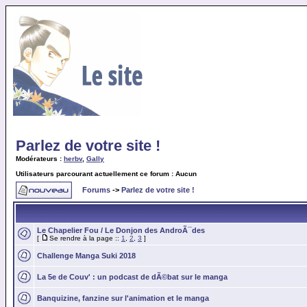
Parlez de votre site !
Modérateurs :
herbv
,
Gally
Utilisateurs parcourant actuellement ce forum : Aucun
Forums
->
Parlez de votre site !
Le Chapelier Fou / Le Donjon des AndroÃ¯des
[
Se rendre à la page ::
1
,
2
,
3
]
Challenge Manga Suki 2018
La 5e de Couv' : un podcast de dÃ©bat sur le manga
Banquizine, fanzine sur l'animation et le manga