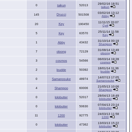
29/02/16 18:51
0
taikun
52013
taikun
03/02/16 13:12
Drucci
145
501508
Abby
11/11/15 20:07
Key
20
190450
Cyril
25/11/14 11:58
5
Key
63570
Key
31/10/14 00:18
1
Abby
43432
Shampoo
31/08/14 13:49
7
oloong
72129
oloong
06/03/14 19:28
3
cosmos
54566
cosmos
18/01/14 11:36
2
loudde
50392
loudde
14/07/13 17:05
0
Samanosuke
48974
Samanosuke
21/05/13 10:06
4
Shampoo
60006
Shampoo
28/04/13 18:49
0
lolobutter
52017
lolobutter
07/04/13 23:14
0
lolobutter
50630
lolobutter
24/03/13 11:58
11
1200
92775
1200
13/03/13 15:22
0
lolobutter
47362
lolobutter