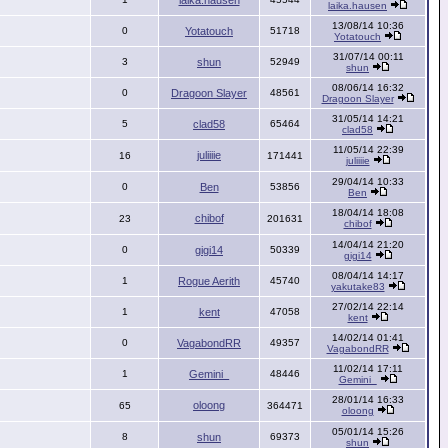
laika.hausen
laika.hausen
13/08/14 10:36
0
Yotatouch
51718
Yotatouch
31/07/14 00:11
3
shun
52949
shun
08/06/14 16:32
0
Dragoon Slayer
48561
Dragoon Slayer
31/05/14 14:21
5
clad58
65464
clad58
11/05/14 22:39
juliiiie
16
171441
juliiiie
29/04/14 10:33
0
Ben
53856
Ben
18/04/14 18:08
chibof
23
201631
chibof
14/04/14 21:20
0
gigi14
50339
gigi14
08/04/14 14:17
1
Rogue Aerith
45740
yakutake83
27/02/14 22:14
1
kent
47058
kent
14/02/14 01:41
0
VagabondRR
49357
VagabondRR
11/02/14 17:11
1
Gemini_
48446
Gemini_
28/01/14 16:33
oloong
65
364471
oloong
05/01/14 15:26
8
shun
69373
shun