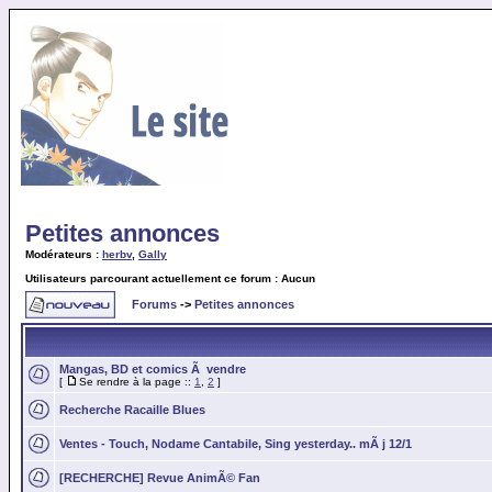
Petites annonces
Modérateurs :
herbv
,
Gally
Utilisateurs parcourant actuellement ce forum : Aucun
Forums
->
Petites annonces
Mangas, BD et comics Ã vendre
[
Se rendre à la page ::
1
,
2
]
Recherche Racaille Blues
Ventes - Touch, Nodame Cantabile, Sing yesterday.. mÃ j 12/1
[RECHERCHE] Revue AnimÃ© Fan