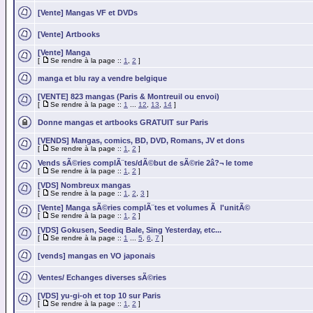
[Vente] Mangas VF et DVDs
[Vente] Artbooks
[Vente] Manga
[
Se rendre à la page ::
1
,
2
]
manga et blu ray a vendre belgique
[VENTE] 823 mangas (Paris & Montreuil ou envoi)
[
Se rendre à la page ::
1
...
12
,
13
,
14
]
Donne mangas et artbooks GRATUIT sur Paris
[VENDS] Mangas, comics, BD, DVD, Romans, JV et dons
[
Se rendre à la page ::
1
,
2
]
Vends sÃ©ries complÃ¨tes/dÃ©but de sÃ©rie 2â?¬ le tome
[
Se rendre à la page ::
1
,
2
]
[VDS] Nombreux mangas
[
Se rendre à la page ::
1
,
2
,
3
]
[Vente] Manga sÃ©ries complÃ¨tes et volumes Ã l'unitÃ©
[
Se rendre à la page ::
1
,
2
]
[VDS] Gokusen, Seediq Bale, Sing Yesterday, etc...
[
Se rendre à la page ::
1
...
5
,
6
,
7
]
[vends] mangas en VO japonais
Ventes/ Echanges diverses sÃ©ries
[VDS] yu-gi-oh et top 10 sur Paris
[
Se rendre à la page ::
1
,
2
]