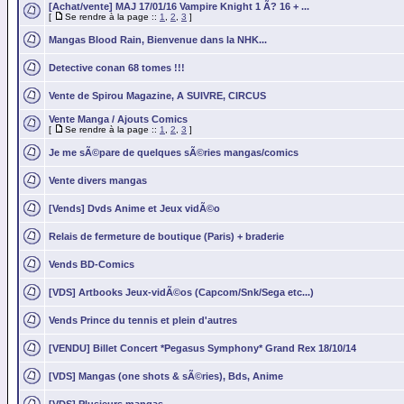
[Achat/vente] MAJ 17/01/16 Vampire Knight 1 Ã? 16 + ...
[
Se rendre à la page ::
1
,
2
,
3
]
Mangas Blood Rain, Bienvenue dans la NHK...
Detective conan 68 tomes !!!
Vente de Spirou Magazine, A SUIVRE, CIRCUS
Vente Manga / Ajouts Comics
[
Se rendre à la page ::
1
,
2
,
3
]
Je me sÃ©pare de quelques sÃ©ries mangas/comics
Vente divers mangas
[Vends] Dvds Anime et Jeux vidÃ©o
Relais de fermeture de boutique (Paris) + braderie
Vends BD-Comics
[VDS] Artbooks Jeux-vidÃ©os (Capcom/Snk/Sega etc...)
Vends Prince du tennis et plein d'autres
[VENDU] Billet Concert *Pegasus Symphony* Grand Rex 18/10/14
[VDS] Mangas (one shots & sÃ©ries), Bds, Anime