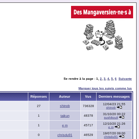
Se rendre à la page :
1
,
2
,
3
,
4
,
5
,
6
Suivante
Marquer tous les sujets comme lus
Réponses
Auteur
Vus
Derniers messages
12/04/23 21:55
shinob
27
736328
shinob
31/10/20 00:22
1
taikun
48378
sushikouli
12/10/20 21:26
1
e m
45717
e m
19/07/20 09:00
0
chrisdu91
46529
chrisdu91