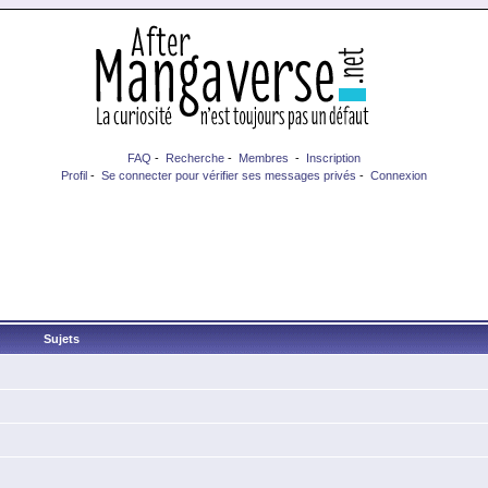
FAQ
-
Recherche
-
Membres
-
Inscription
Profil
-
Se connecter pour vérifier ses messages privés
-
Connexion
Sujets