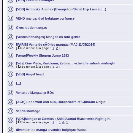
[VDS] Plusieurs mangas
[VDS] Artbooks Animes (Evangelion/Serial Exp Lain etc...)
VEND manga, dvd belgique ou france
Gros lot de mangas
[Ventes/Echanges] Mangas en tout genre
[PARIS] Vente de sÃ©ries mangas (MAJ 11/05/2014)
[
Se rendre à la page ::
1
,
2
]
[Vente]Weekly Shonen Jump 1983
[Vds] One Piece, Kurokami, Zetman.. +cherche sidooh midnight
[
Se rendre à la page ::
1
,
2
]
[VDS] Angel heart
[...]
Vente de Mangas et BDs
[ACH] Lone wolf and cub, Dorohedoro et Gundam Origin
Vends Montage
[VDS]Mangas et Comics : Shiki,Sacred Blacksmith,Fight girl..
[
Se rendre à la page ::
1
...
3
,
4
,
5
]
divers lot de manga a vendre belgique france