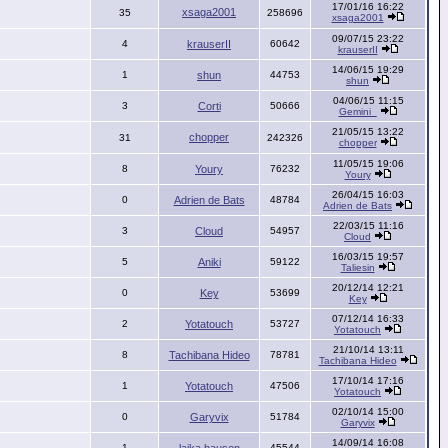
17/01/16 16:22
xsaga2001
35
258696
xsaga2001
09/07/15 23:22
4
krauserII
60642
krauserII
14/06/15 19:29
1
shun
44753
shun
04/06/15 11:15
3
Corti
50666
Gemini_
21/05/15 13:22
chopper
31
242326
chopper
11/05/15 19:06
8
Youry
76232
Youry
26/04/15 16:03
0
Adrien de Bats
48784
Adrien de Bats
22/03/15 11:16
3
Cloud
54957
Cloud
16/03/15 19:57
5
Aniki
59122
Taliesin
20/12/14 12:21
0
Key
53699
Key
07/12/14 16:33
2
Yotatouch
53727
Yotatouch
21/10/14 13:11
8
Tachibana Hideo
78781
Tachibana Hideo
17/10/14 17:16
1
Yotatouch
47506
Yotatouch
02/10/14 15:00
0
Garyvix
51784
Garyvix
14/09/14 16:08
1
45544