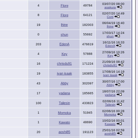
03/07/20 08:00
4
Flore
49784
asakura
02/07/20 14:49
8
Flore
64121
Corti
06/04/19 16:40
lhine
19
182003
lhine
17/03/17 14:24
0
shun
55692
shun
16/11/16 16:33
EdenA
203
476619
EdenA
27/09/16 10:26
4
Key
57888
Key
21/09/16 08:42
chrisdu91
16
171224
chrisdu91
17/08/16 14:19
ivan isaak
19
183855
ivan isaak
30/07/16 17:00
Abby
43
302097
Abby
18/07/16 22:09
yadana
17
185665
yadana
02/06/16 11:42
Taliesin
100
433823
Taliesin
02/06/16 00:28
1
Momoka
51945
Momoka
10/02/16 00:01
1
Kawato
48690
Kawato
25/01/16 02:59
aoshi85
20
191123
aoshi85