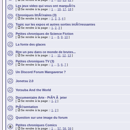
Les jeux video qui vous ont marquÃ©s
[
Se rendre à la page ::
1
...
16
,
17
,
18
]
Chroniques littÃ©raires (3)
[
Se rendre à la page ::
1
,
2
,
3
,
4
]
Topic sur les expos et autres sorties intÃ©ressantes
[
Se rendre à la page ::
1
,
2
,
3
]
Petites chroniques de Science Fiction
[
Se rendre à la page ::
1
...
8
,
9
,
10
]
La fonte des glaces
Rire un peu dans ce monde de brutes...
[
Se rendre à la page ::
1
...
11
,
12
,
13
]
Petites chroniques TV (3)
[
Se rendre à la page ::
1
...
5
,
6
,
7
]
Un Discord Forum Mangaverse ?
Jonetsu 2.0
Yotsuba And the World
Documentaire Arte - PrÃªt Ã jeter
[
Se rendre à la page ::
1
,
2
]
PrÃ©sentation
[
Se rendre à la page ::
1
,
2
]
Question sur une image du forum
Petites chroniques Comics
[
Se rendre à la page ::
1
...
57
,
58
,
59
]