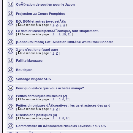
OpÃ©ration de soutien pour le Japon
Projection au Centre Pompidou
BO, BGM et autres joyeusetÃ©s
[
Se rendre à la page ::
1
,
2
,
3
,
4
]
Le damier icosikaipentaÃ¯conique, tout simplement.
[
Se rendre à la page ::
1
...
9
,
10
,
11
]
[Concours Photo] Lot: Ã©dition limitÃ©e White Rock Shooter
3 ans c'est long (quoi que)
[
Se rendre à la page ::
1
,
2
]
Faillite Mangatec
Boutiques
Sondage Brigade SOS
Pour quoi est-ce que vous achetez manga?
Petites chroniques musicales (2)
[
Se rendre à la page ::
1
...
5
,
6
,
7
]
Petites chroniques dÃ©coratives : les us et astuces des as d
[
Se rendre à la page ::
1
,
2
]
Discussions politiques (4)
[
Se rendre à la page ::
1
...
7
,
8
,
9
]
Commentaire du dÃ©mocrate Nickolas Levasseur aux US