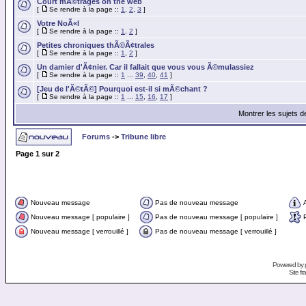
Court mÃ©trages on the web
[
Se rendre à la page ::
1
,
2
,
3
]
Votre NoÃ«l
[
Se rendre à la page ::
1
,
2
]
Petites chroniques thÃ©Ã¢trales
[
Se rendre à la page ::
1
,
2
]
Un damier d'Ã¢nier. Car il fallait que vous vous Ã©mulassiez
[
Se rendre à la page ::
1
...
39
,
40
,
41
]
[Jeu de l'Ã©tÃ©] Pourquoi est-il si mÃ©chant ?
[
Se rendre à la page ::
1
...
15
,
16
,
17
]
Montrer les sujets d
Forums
->
Tribune libre
Page
1
sur
2
Nouveau message
Pas de nouveau message
Nouveau message [ populaire ]
Pas de nouveau message [ populaire ]
Nouveau message [ verrouillé ]
Pas de nouveau message [ verrouillé ]
Powered by
Site f