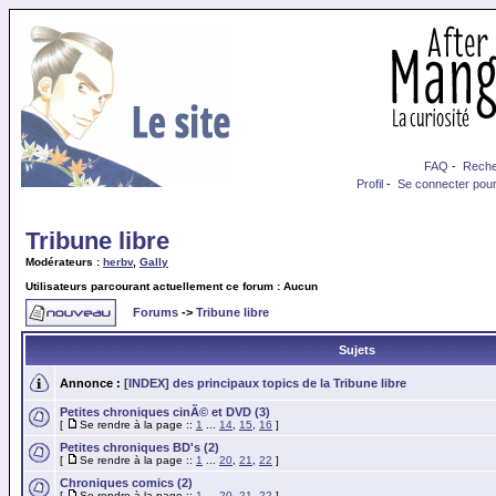
FAQ
-
Reche
Profil
-
Se connecter pour
Tribune libre
Modérateurs :
herbv
,
Gally
Utilisateurs parcourant actuellement ce forum : Aucun
Forums
->
Tribune libre
Sujets
Annonce :
[INDEX] des principaux topics de la Tribune libre
Petites chroniques cinÃ© et DVD (3)
[
Se rendre à la page ::
1
...
14
,
15
,
16
]
Petites chroniques BD's (2)
[
Se rendre à la page ::
1
...
20
,
21
,
22
]
Chroniques comics (2)
[
Se rendre à la page ::
1
...
20
,
21
,
22
]