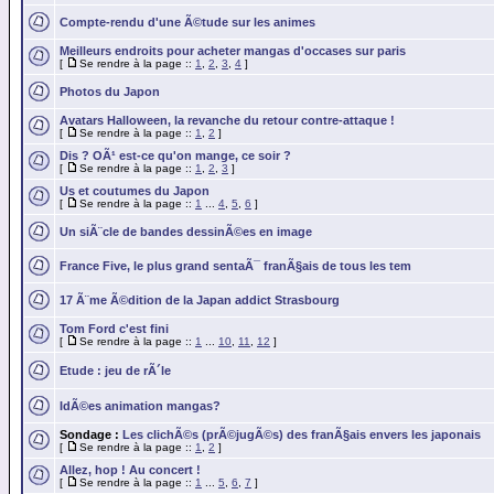
Compte-rendu d'une Ã©tude sur les animes
Meilleurs endroits pour acheter mangas d'occases sur paris
[
Se rendre à la page ::
1
,
2
,
3
,
4
]
Photos du Japon
Avatars Halloween, la revanche du retour contre-attaque !
[
Se rendre à la page ::
1
,
2
]
Dis ? OÃ¹ est-ce qu'on mange, ce soir ?
[
Se rendre à la page ::
1
,
2
,
3
]
Us et coutumes du Japon
[
Se rendre à la page ::
1
...
4
,
5
,
6
]
Un siÃ¨cle de bandes dessinÃ©es en image
France Five, le plus grand sentaÃ¯ franÃ§ais de tous les tem
17 Ã¨me Ã©dition de la Japan addict Strasbourg
Tom Ford c'est fini
[
Se rendre à la page ::
1
...
10
,
11
,
12
]
Etude : jeu de rÃ´le
IdÃ©es animation mangas?
Sondage :
Les clichÃ©s (prÃ©jugÃ©s) des franÃ§ais envers les japonais
[
Se rendre à la page ::
1
,
2
]
Allez, hop ! Au concert !
[
Se rendre à la page ::
1
...
5
,
6
,
7
]