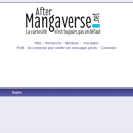
FAQ
-
Recherche
-
Membres
-
Inscription
Profil
-
Se connecter pour vérifier ses messages privés
-
Connexion
n
Sujets