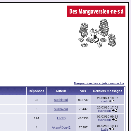
Marquer tous les sujets comme lus
Réponses
Auteur
Vus
Derniers messages
26/09/24 18:57
sushikouli
38
893730
clash
20/03/10 17:54
3
sushikouli
73437
sushikouli
06/03/10 09:24
Laotzi
194
436336
sushikouli
01/02/08 19:41
4
AkanÃ©du42
76287
Gally