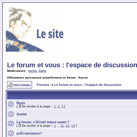
Le forum et vous : l'espace de discussio
Modérateurs :
herbv
,
Gally
Utilisateurs parcourant actuellement ce forum : Aucun
Forums
->
Le forum et vous : l'espace de discussion
Bugs
[
Se rendre à la page ::
1
,
2
,
3
]
Avatar
Le forum, c'Ã©tait mieux avant ?
[
Se rendre à la page ::
1
...
11
,
12
,
13
]
prÃ©sentation?