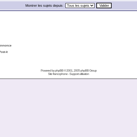
Montrer les sujets depuis :
Annonce
Post-it
Powered by
phpBB
© 2001, 2005 phpBB Group
Site francophone
-
Support utilisation