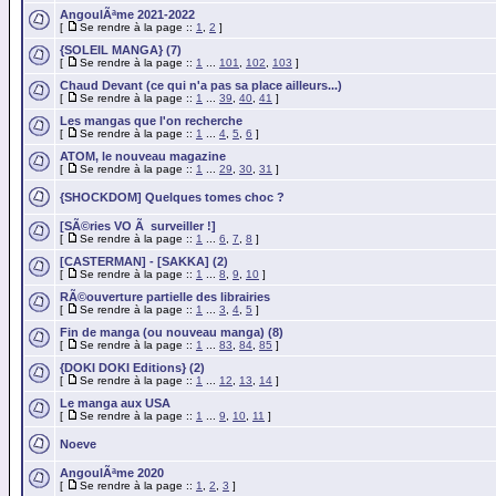
AngoulÃªme 2021-2022
[
Se rendre à la page ::
1
,
2
]
{SOLEIL MANGA} (7)
[
Se rendre à la page ::
1
...
101
,
102
,
103
]
Chaud Devant (ce qui n'a pas sa place ailleurs...)
[
Se rendre à la page ::
1
...
39
,
40
,
41
]
Les mangas que l'on recherche
[
Se rendre à la page ::
1
...
4
,
5
,
6
]
ATOM, le nouveau magazine
[
Se rendre à la page ::
1
...
29
,
30
,
31
]
{SHOCKDOM] Quelques tomes choc ?
[SÃ©ries VO Ã surveiller !]
[
Se rendre à la page ::
1
...
6
,
7
,
8
]
[CASTERMAN] - [SAKKA] (2)
[
Se rendre à la page ::
1
...
8
,
9
,
10
]
RÃ©ouverture partielle des librairies
[
Se rendre à la page ::
1
...
3
,
4
,
5
]
Fin de manga (ou nouveau manga) (8)
[
Se rendre à la page ::
1
...
83
,
84
,
85
]
{DOKI DOKI Editions} (2)
[
Se rendre à la page ::
1
...
12
,
13
,
14
]
Le manga aux USA
[
Se rendre à la page ::
1
...
9
,
10
,
11
]
Noeve
AngoulÃªme 2020
[
Se rendre à la page ::
1
,
2
,
3
]