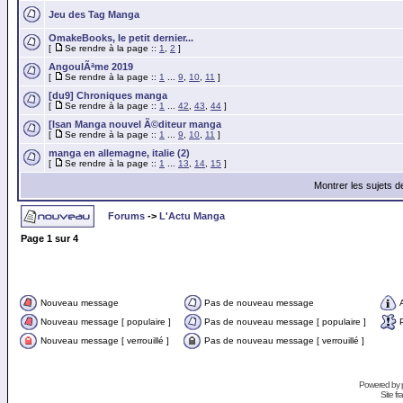
Jeu des Tag Manga
OmakeBooks, le petit dernier...
[
Se rendre à la page ::
1
,
2
]
AngoulÃªme 2019
[
Se rendre à la page ::
1
...
9
,
10
,
11
]
[du9] Chroniques manga
[
Se rendre à la page ::
1
...
42
,
43
,
44
]
[Isan Manga nouvel Ã©diteur manga
[
Se rendre à la page ::
1
...
9
,
10
,
11
]
manga en allemagne, italie (2)
[
Se rendre à la page ::
1
...
13
,
14
,
15
]
Montrer les sujets d
Forums
->
L'Actu Manga
Page
1
sur
4
Nouveau message
Pas de nouveau message
Nouveau message [ populaire ]
Pas de nouveau message [ populaire ]
Nouveau message [ verrouillé ]
Pas de nouveau message [ verrouillé ]
Powered by
Site f