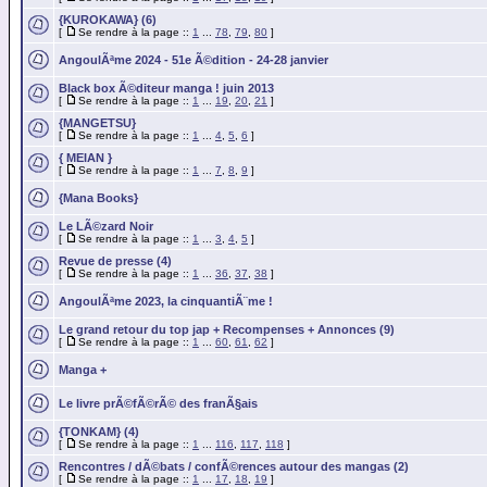
{KUROKAWA} (6)
[
Se rendre à la page ::
1
...
78
,
79
,
80
]
AngoulÃªme 2024 - 51e Ã©dition - 24-28 janvier
Black box Ã©diteur manga ! juin 2013
[
Se rendre à la page ::
1
...
19
,
20
,
21
]
{MANGETSU}
[
Se rendre à la page ::
1
...
4
,
5
,
6
]
{ MEIAN }
[
Se rendre à la page ::
1
...
7
,
8
,
9
]
{Mana Books}
Le LÃ©zard Noir
[
Se rendre à la page ::
1
...
3
,
4
,
5
]
Revue de presse (4)
[
Se rendre à la page ::
1
...
36
,
37
,
38
]
AngoulÃªme 2023, la cinquantiÃ¨me !
Le grand retour du top jap + Recompenses + Annonces (9)
[
Se rendre à la page ::
1
...
60
,
61
,
62
]
Manga +
Le livre prÃ©fÃ©rÃ© des franÃ§ais
{TONKAM} (4)
[
Se rendre à la page ::
1
...
116
,
117
,
118
]
Rencontres / dÃ©bats / confÃ©rences autour des mangas (2)
[
Se rendre à la page ::
1
...
17
,
18
,
19
]