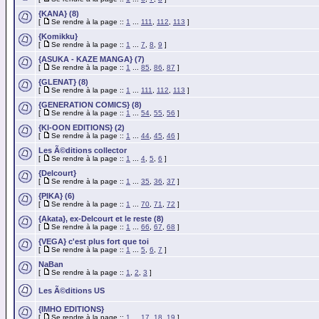
{KANA} (8)
[
Se rendre à la page ::
1
...
111
,
112
,
113
]
{Komikku}
[
Se rendre à la page ::
1
...
7
,
8
,
9
]
{ASUKA - KAZE MANGA} (7)
[
Se rendre à la page ::
1
...
85
,
86
,
87
]
{GLENAT} (8)
[
Se rendre à la page ::
1
...
111
,
112
,
113
]
{GENERATION COMICS} (8)
[
Se rendre à la page ::
1
...
54
,
55
,
56
]
{KI-OON EDITIONS} (2)
[
Se rendre à la page ::
1
...
44
,
45
,
46
]
Les Ã©ditions collector
[
Se rendre à la page ::
1
...
4
,
5
,
6
]
{Delcourt}
[
Se rendre à la page ::
1
...
35
,
36
,
37
]
{PIKA} (6)
[
Se rendre à la page ::
1
...
70
,
71
,
72
]
{Akata}, ex-Delcourt et le reste (8)
[
Se rendre à la page ::
1
...
66
,
67
,
68
]
{VEGA} c'est plus fort que toi
[
Se rendre à la page ::
1
...
5
,
6
,
7
]
NaBan
[
Se rendre à la page ::
1
,
2
,
3
]
Les Ã©ditions US
{IMHO EDITIONS}
[
Se rendre à la page ::
1
...
17
,
18
,
19
]