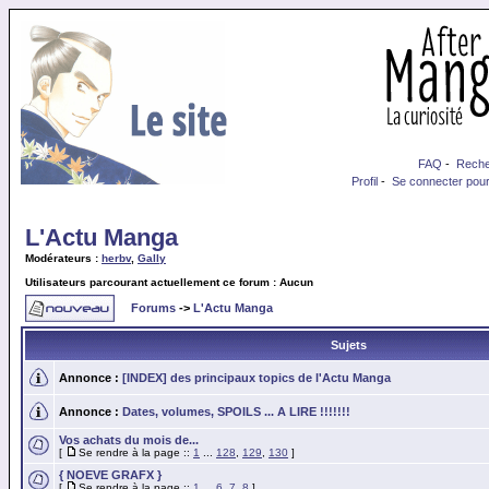
FAQ
-
Reche
Profil
-
Se connecter pour
L'Actu Manga
Modérateurs :
herbv
,
Gally
Utilisateurs parcourant actuellement ce forum : Aucun
Forums
->
L'Actu Manga
Sujets
Annonce :
[INDEX] des principaux topics de l'Actu Manga
Annonce :
Dates, volumes, SPOILS ... A LIRE !!!!!!!
Vos achats du mois de...
[
Se rendre à la page ::
1
...
128
,
129
,
130
]
{ NOEVE GRAFX }
[
Se rendre à la page ::
1
...
6
,
7
,
8
]