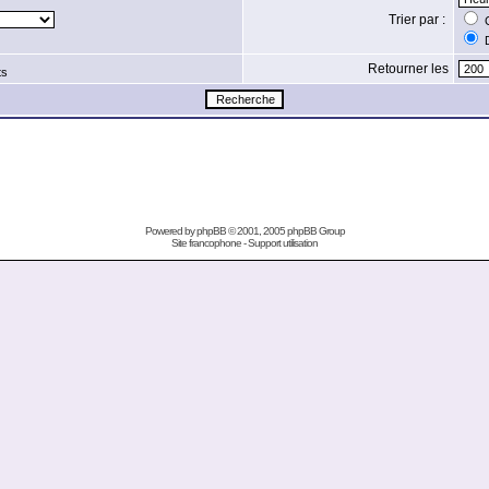
Trier par :
C
D
Retourner les
ts
Powered by
phpBB
© 2001, 2005 phpBB Group
Site francophone
-
Support utilisation