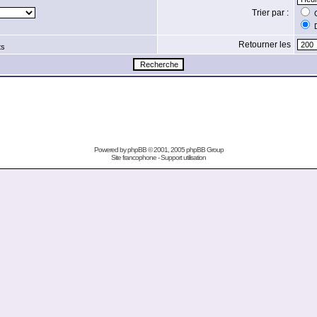
Trier par :
C
D
Retourner les
ts
Powered by
phpBB
© 2001, 2005 phpBB Group
Site francophone
-
Support utilisation