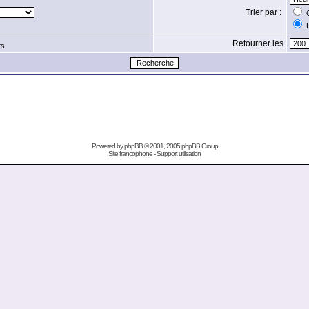
Trier par :
C
D
Retourner les
ts
Powered by
phpBB
© 2001, 2005 phpBB Group
Site francophone
-
Support utilisation