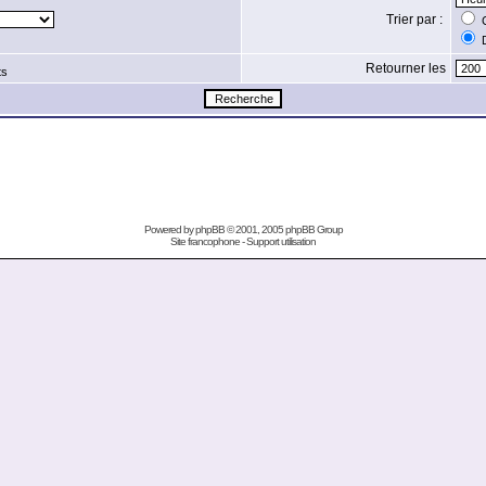
Trier par :
C
D
Retourner les
ts
Powered by
phpBB
© 2001, 2005 phpBB Group
Site francophone
-
Support utilisation