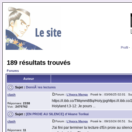
Profil
-
189 résultats trouvés
Forums
Auteur
Sujet :
DerniÃ¨res lectures
clash
Forum :
L'Agora Manga
Posté le : 03/06/25 02:01 Su
https://i.ibb.co/TMqmm8Bq/Holy.jpghttps://i.ibb.c
Réponses:
2338
Holyland t.3-12: Je pours ...
Vus :
2470762
Sujet :
[EN PROIE AU SILENCE] d'Akane Torikai
clash
Forum :
L'Agora Manga
Posté le : 09/10/24 00:51 Su
J'ai fini par terminer la lecture d'En proie au si
Réponses:
11