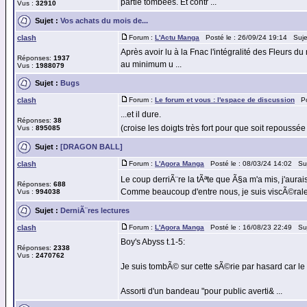
partie tombées. Et contr ...
Vus :
32910
Sujet :
Vos achats du mois de...
clash
Forum :
L'Actu Manga
Posté le : 26/09/24 19:14 Suje
Après avoir lu à la Fnac l'intégralité des Fleurs du
Réponses:
1937
au minimum u ...
Vus :
1988079
Sujet :
Bugs
clash
Forum :
Le forum et vous : l'espace de discussion
Pos
...et il dure.
Réponses:
38
(croise les doigts très fort pour que soit repouss
Vus :
895085
Sujet :
[DRAGON BALL]
clash
Forum :
L'Agora Manga
Posté le : 08/03/24 14:02 Su
Le coup derriÃ¨re la tÃªte que Ã§a m'a mis, j'aur
Réponses:
688
Comme beaucoup d'entre nous, je suis viscÃ©rale
Vus :
994038
Sujet :
DerniÃ¨res lectures
clash
Forum :
L'Agora Manga
Posté le : 16/08/23 22:49 Su
Boy's Abyss t.1-5:
Réponses:
2338
Vus :
2470762
Je suis tombÃ© sur cette sÃ©rie par hasard car le
Assorti d'un bandeau "pour public averti& ...