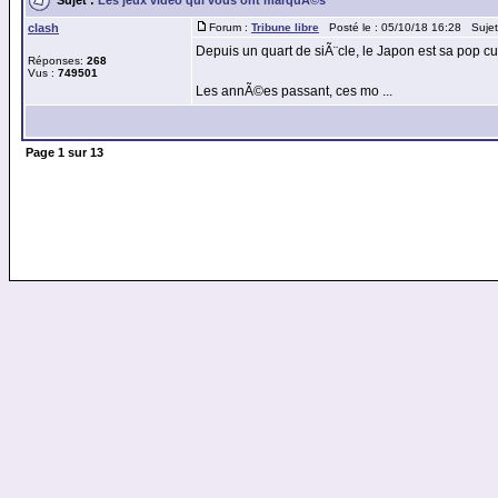
clash
Forum :
Tribune libre
Posté le : 05/10/18 16:28 Suje
Depuis un quart de siÃ¨cle, le Japon est sa pop cu
Réponses:
268
Vus :
749501
Les annÃ©es passant, ces mo ...
Page
1
sur
13