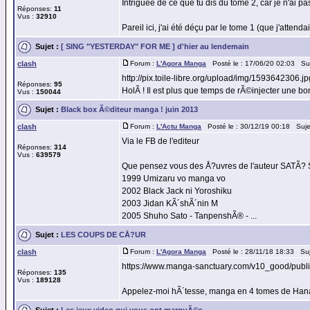
Intriguée de ce que tu dis du tome 2, car je n'ai pa
Réponses:
11
Vus :
32910
Pareil ici, j'ai été déçu par le tome 1 (que j'attend
Sujet :
[ SING "YESTERDAY" FOR ME ] d'hier au lendemain
clash
Forum :
L'Agora Manga
Posté le : 17/06/20 02:03 Su
http://pix.toile-libre.org/upload/img/1593642306.jp
Réponses:
95
HolÃ ! Il est plus que temps de rÃ©injecter une bonn
Vus :
150044
Sujet :
Black box Ã©diteur manga ! juin 2013
clash
Forum :
L'Actu Manga
Posté le : 30/12/19 00:18 Suje
Via le FB de l'editeur
Réponses:
314
Vus :
639579
Que pensez vous des Å?uvres de l'auteur SATÃ?
1999 Umizaru vo manga vo
2002 Black Jack ni Yoroshiku
2003 Jidan KÃ´shÃ´nin M
2005 Shuho Sato - TanpenshÃ® - ...
Sujet :
LES COUPS DE CÅ?UR
clash
Forum :
L'Agora Manga
Posté le : 28/11/18 18:33 Su
https://www.manga-sanctuary.com/v10_good/publi
Réponses:
135
Vus :
189128
Appelez-moi hÃ´tesse, manga en 4 tomes de Hanay
Sujet :
Les jeux video qui vous ont marquÃ©s