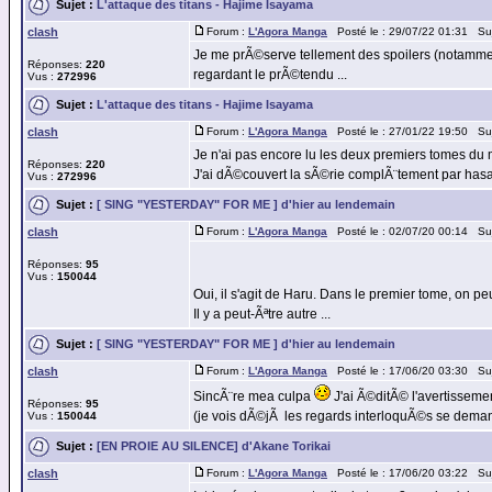
Sujet :
L'attaque des titans - Hajime Isayama
clash
Forum :
L'Agora Manga
Posté le : 29/07/22 01:31 Su
Je me prÃ©serve tellement des spoilers (notammen
Réponses:
220
regardant le prÃ©tendu ...
Vus :
272996
Sujet :
L'attaque des titans - Hajime Isayama
clash
Forum :
L'Agora Manga
Posté le : 27/01/22 19:50 Su
Je n'ai pas encore lu les deux premiers tomes d
Réponses:
220
J'ai dÃ©couvert la sÃ©rie complÃ¨tement par hasar
Vus :
272996
Sujet :
[ SING "YESTERDAY" FOR ME ] d'hier au lendemain
clash
Forum :
L'Agora Manga
Posté le : 02/07/20 00:14 Su
Réponses:
95
Vus :
150044
Oui, il s'agit de Haru. Dans le premier tome, on p
Il y a peut-Ãªtre autre ...
Sujet :
[ SING "YESTERDAY" FOR ME ] d'hier au lendemain
clash
Forum :
L'Agora Manga
Posté le : 17/06/20 03:30 Su
SincÃ¨re mea culpa
J'ai Ã©ditÃ© l'avertisseme
Réponses:
95
(je vois dÃ©jÃ les regards interloquÃ©s se demande
Vus :
150044
Sujet :
[EN PROIE AU SILENCE] d'Akane Torikai
clash
Forum :
L'Agora Manga
Posté le : 17/06/20 03:22 Su