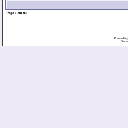
Page
1
sur
93
Powered by
Site f