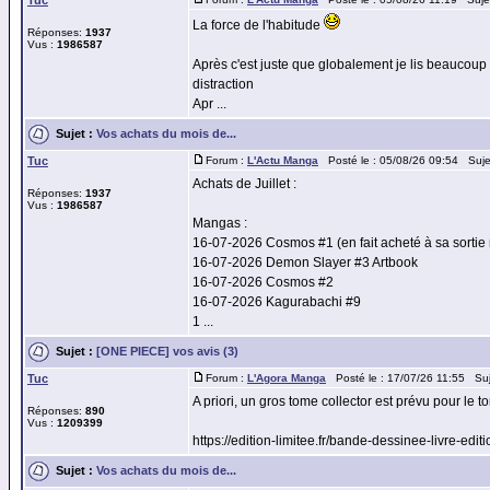
Tuc
La force de l'habitude
Réponses:
1937
Vus :
1986587
Après c'est juste que globalement je lis beaucoup 
distraction
Apr ...
Sujet :
Vos achats du mois de...
Tuc
Forum :
L'Actu Manga
Posté le : 05/08/26 09:54 Suje
Achats de Juillet :
Réponses:
1937
Vus :
1986587
Mangas :
16-07-2026 Cosmos #1 (en fait acheté à sa sortie
16-07-2026 Demon Slayer #3 Artbook
16-07-2026 Cosmos #2
16-07-2026 Kagurabachi #9
1 ...
Sujet :
[ONE PIECE] vos avis (3)
Tuc
Forum :
L'Agora Manga
Posté le : 17/07/26 11:55 Su
A priori, un gros tome collector est prévu pour le 
Réponses:
890
Vus :
1209399
https://edition-limitee.fr/bande-dessinee-livre-edit
Sujet :
Vos achats du mois de...