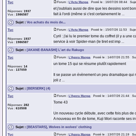
Tuc
Forum :
L'Actu Manga
Posté le : 16/07/26 08:44 Suje
et j'oubliais aussi de dire que les dessins sont bon
Réponses:
1937
fait à l'ordi (même si c'est certainement le ...
Vus :
1986587
Sujet :
Vos achats du mois de...
Tuc
Forum :
L'Actu Manga
Posté le : 15/07/26 11:53 Suje
Cyril : j'ai lu le premier tome du coffret (il y a un
Réponses:
1937
service à voir Spider-man (le tiret est imp ...
Vus :
1986587
Sujet :
[AKANE-BANASHI] L'art du Rakugo
Tuc
Forum :
L'Agora Manga
Posté le : 14/07/26 21:55 Su
un tome 15 qui se résume plutôt rapidement
Réponses:
14
Vus :
137059
Il se passe un évènement un peu dramatique qui re
joli z ...
Sujet :
[BERSERK] (4)
Tuc
Forum :
L'Agora Manga
Posté le : 14/07/26 21:44 Su
Tome 43
Réponses:
282
Vus :
610508
Un nouveau cycle débute, avec cette fois plus de d
A nouveau en fin de tome, Kuji Mori raconte ses inte
Sujet :
[BEASTARS], Wolves in wolves' clothing
Tuc
Forum :
L'Agora Manga
Posté le : 13/07/26 21:19 Su