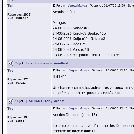
Tuc
Forum :
L'Actu Manga
Posté le : 01/07/26 11:56 Suje
Achats de Juin
Réponses:
1937
Vus :
1986587
Mangas :
24-06-2026 Sanda #8
24-06-2026 Kuroko's Basket #15
24-06-2026 Kaiju n°8 - Relax #3
24-06-2026 Doga #6
24-06-2026 Versus #6
13-06-2026 Magnoria - Tout l'art de Fairy T ...
Sujet :
Les chapitres en simultrad
Tuc
Forum :
L'Agora Manga
Posté le : 30/06/26 13:19 Su
HxH 411
Réponses:
172
Vus :
407111
Un chapitre comme les autres, très verbeux, mais
fait grâce au nen de garder le contrôle sur ...
Sujet :
[RADIANT] Tony Valente
Tuc
Forum :
L'Agora Manga
Posté le : 24/06/26 23:45 Su
Arc des Domitors (tome 15)
Réponses:
15
Vus :
23555
Le tome commence avec l'attaque des Domitors sur le
épreuve de force contre l'In ...