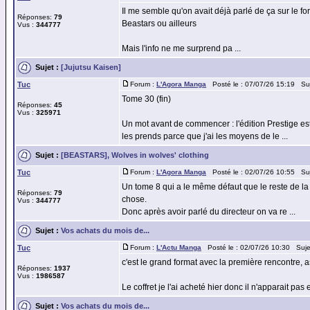
Il me semble qu'on avait déjà parlé de ça sur le f
Réponses:
79
Beastars ou ailleurs
Vus :
344777
Mais l'info ne me surprend pa ...
Sujet :
[Jujutsu Kaisen]
Tuc
Forum :
L'Agora Manga
Posté le : 07/07/26 15:19 Su
Tome 30 (fin)
Réponses:
45
Vus :
325971
Un mot avant de commencer : l'édition Prestige e
les prends parce que j'ai les moyens de le ...
Sujet :
[BEASTARS], Wolves in wolves' clothing
Tuc
Forum :
L'Agora Manga
Posté le : 02/07/26 10:55 Su
Un tome 8 qui a le même défaut que le reste de la 
Réponses:
79
chose.
Vus :
344777
Donc après avoir parlé du directeur on va re ...
Sujet :
Vos achats du mois de...
Tuc
Forum :
L'Actu Manga
Posté le : 02/07/26 10:30 Suje
c'est le grand format avec la première rencontre,
Réponses:
1937
Vus :
1986587
Le coffret je l'ai acheté hier donc il n'apparait pas e
Sujet :
Vos achats du mois de...