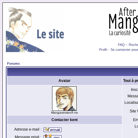
FAQ
-
Reche
Profil
-
Se connecter pour
Forums
Avatar
Tout à p
Inscr
Messa
Localisa
Site
MangaversienÂ·ne
Contacter kent
Em
Lo
Adresse e-mail :
Message privé :