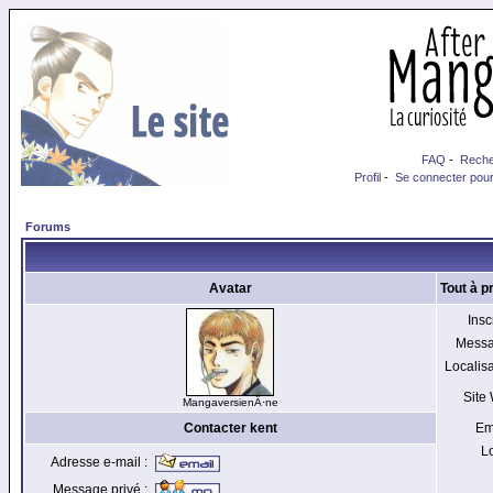
FAQ
-
Reche
Profil
-
Se connecter pour
Forums
Avatar
Tout à p
Inscr
Messa
Localisa
Site
MangaversienÂ·ne
Contacter kent
Em
Lo
Adresse e-mail :
Message privé :