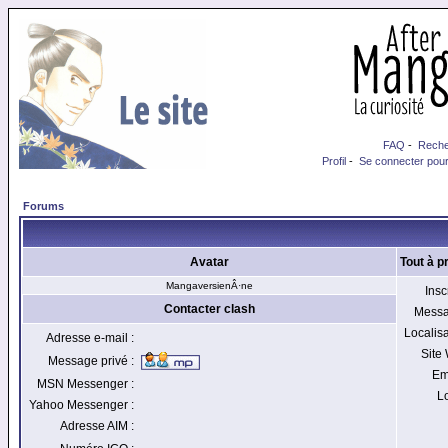
FAQ
-
Reche
Profil
-
Se connecter pour
Forums
Avatar
Tout à p
MangaversienÂ·ne
Inscr
Contacter clash
Messa
Localisa
Adresse e-mail :
Site
Message privé :
Em
MSN Messenger :
Lo
Yahoo Messenger :
Adresse AIM :