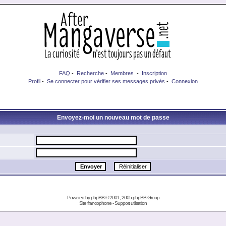
FAQ
-
Recherche
-
Membres
-
Inscription
Profil
-
Se connecter pour vérifier ses messages privés
-
Connexion
Envoyez-moi un nouveau mot de passe
Powered by
phpBB
© 2001, 2005 phpBB Group
Site francophone
-
Support utilisation