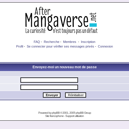
FAQ
-
Recherche
-
Membres
-
Inscription
Profil
-
Se connecter pour vérifier ses messages privés
-
Connexion
Envoyez-moi un nouveau mot de passe
Powered by
phpBB
© 2001, 2005 phpBB Group
Site francophone
-
Support utilisation