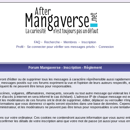
FAQ
-
Recherche
-
Membres
-
Inscription
Profil
-
Se connecter pour vérifier ses messages privés
-
Connexion
Forum Mangaverse - Inscription - Règlement
ont d'éditer ou de supprimer tous les messages à caractère répréhensible aussi rapidement q
messages postés sur ces forums expriment la vue et l'opinion de leurs auteurs respectifs,
uent ils ne peuvent être tenus pour responsables.
nes, vulgaires, diffamatoires, menaçants, sexuels ou tout autre message qui violerait les lo
d'accès à internet en sera informé le cas échéant). L'adresse IP de chaque message est enre
et les modérateurs de ces forums ont le droit de supprimer, éditer, déplacer ou verrouiller n'i
les informations que vous donnerez ci-après seront stockées dans une base de données. Cepend
nistrateur, et les modérateurs ne peuvent pas être tenus pour responsables si une tentative
ons sur votre ordinateur. Ces cookies ne contiendront aucune information que vous aurez entr
 de confirmer les détails de votre inscription ainsi que votre mot de passe (et aussi pour vo