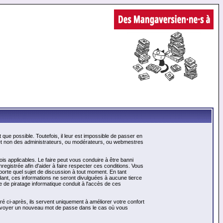
ue possible. Toutefois, il leur est impossible de passer en
 et non des administrateurs, ou modérateurs, ou webmestres
is applicables. Le faire peut vous conduire à être banni
gistrée afin d'aider à faire respecter ces conditions. Vous
mporte quel sujet de discussion à tout moment. En tant
ant, ces informations ne seront divulguées à aucune tierce
 de piratage informatique conduit à l'accès de ces
é ci-après, ils servent uniquement à améliorer votre confort
us envoyer un nouveau mot de passe dans le cas où vous