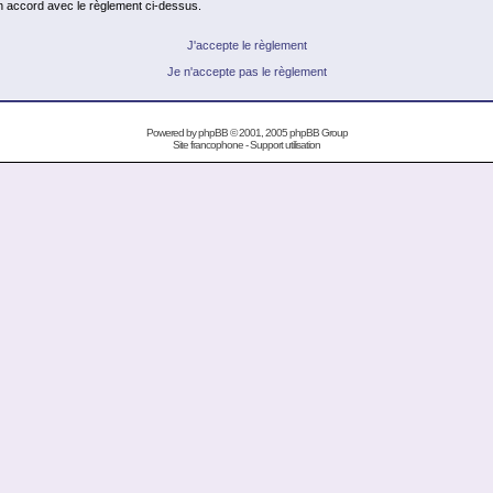
en accord avec le règlement ci-dessus.
J'accepte le règlement
Je n'accepte pas le règlement
Powered by
phpBB
© 2001, 2005 phpBB Group
Site francophone
-
Support utilisation