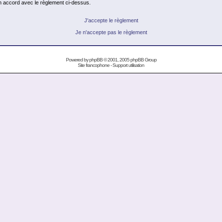
en accord avec le règlement ci-dessus.
J'accepte le règlement
Je n'accepte pas le règlement
Powered by
phpBB
© 2001, 2005 phpBB Group
Site francophone
-
Support utilisation