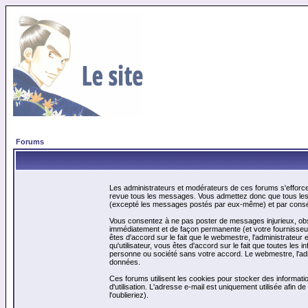
Forums
Les administrateurs et modérateurs de ces forums s'efforcer
revue tous les messages. Vous admettez donc que tous les 
(excepté les messages postés par eux-même) et par conséq
Vous consentez à ne pas poster de messages injurieux, obscè
immédiatement et de façon permanente (et votre fournisseur 
êtes d'accord sur le fait que le webmestre, l'administrateur 
qu'utilisateur, vous êtes d'accord sur le fait que toutes 
personne ou société sans votre accord. Le webmestre, l'admi
données.
Ces forums utilisent les cookies pour stocker des informati
d'utilisation. L'adresse e-mail est uniquement utilisée afin
l'oublieriez).