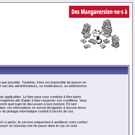
ue possible. Toutefois, il leur est impossible de passer en
 et non des administrateurs, ou modérateurs, ou webmestres
is applicables. Le faire peut vous conduire à être banni
gistrée afin d'aider à faire respecter ces conditions. Vous
mporte quel sujet de discussion à tout moment. En tant
ant, ces informations ne seront divulguées à aucune tierce
 de piratage informatique conduit à l'accès de ces
é ci-après, ils servent uniquement à améliorer votre confort
us envoyer un nouveau mot de passe dans le cas où vous