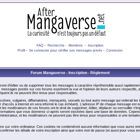
FAQ
-
Recherche
-
Membres
-
Inscription
Profil
-
Se connecter pour vérifier ses messages privés
-
Connexion
Forum Mangaverse - Inscription - Règlement
ont d'éditer ou de supprimer tous les messages à caractère répréhensible aussi rapidement q
messages postés sur ces forums expriment la vue et l'opinion de leurs auteurs respectifs,
uent ils ne peuvent être tenus pour responsables.
nes, vulgaires, diffamatoires, menaçants, sexuels ou tout autre message qui violerait les lo
d'accès à internet en sera informé le cas échéant). L'adresse IP de chaque message est enre
et les modérateurs de ces forums ont le droit de supprimer, éditer, déplacer ou verrouiller n'i
les informations que vous donnerez ci-après seront stockées dans une base de données. Cepend
nistrateur, et les modérateurs ne peuvent pas être tenus pour responsables si une tentative
ons sur votre ordinateur. Ces cookies ne contiendront aucune information que vous aurez entr
 de confirmer les détails de votre inscription ainsi que votre mot de passe (et aussi pour vo