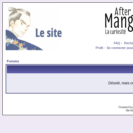
FAQ
-
Reche
Profil
-
Se connecter pour
Forums
Désolé, mais ce
Powered by
Site f