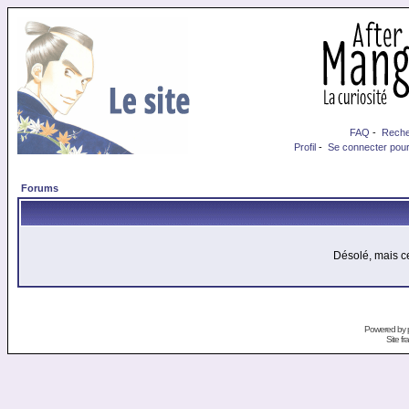
FAQ
-
Reche
Profil
-
Se connecter pour
Forums
Désolé, mais ce
Powered by
Site f