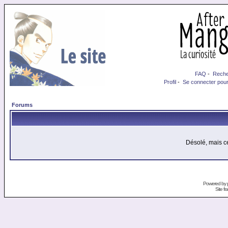
FAQ
-
Reche
Profil
-
Se connecter pour
Forums
Désolé, mais ce
Powered by
Site f