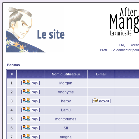
FAQ
-
Reche
Profil
-
Se connecter pour
Forums
#
Nom d'utilisateur
E-mail
1
Morgan
2
Anonyme
3
herbv
4
Lamu
5
montbrumes
6
Sil
7
mogna