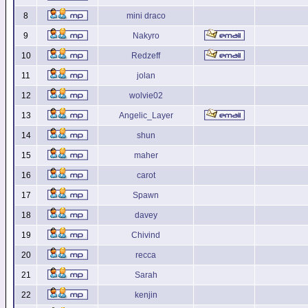
8
mini draco
9
Nakyro
10
Redzeff
11
jolan
12
wolvie02
13
Angelic_Layer
14
shun
15
maher
16
carot
17
Spawn
18
davey
19
Chivind
20
recca
21
Sarah
22
kenjin