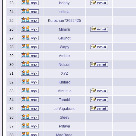
23
bobby
24
seima
25
Kerochan72622425
26
Mimiru
27
Grujnot
28
Wapy
29
Ambre
30
Nelson
31
XYZ
32
Kintaro
33
Minuit_d
34
Tanuki
35
Le Vagabond
36
Steev
37
Ptitaya
38
MadRage