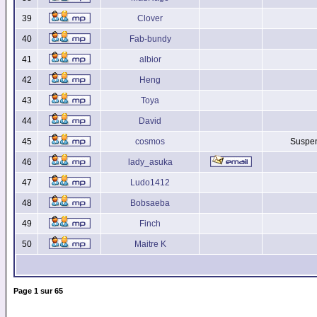
39
Clover
40
Fab-bundy
41
albior
42
Heng
43
Toya
44
David
45
cosmos
Suspen
46
lady_asuka
47
Ludo1412
48
Bobsaeba
49
Finch
50
Maitre K
Page
1
sur
65