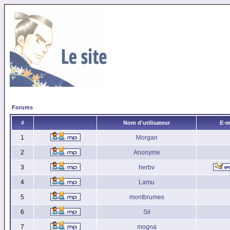
Forums
#
Nom d'utilisateur
E-m
1
Morgan
2
Anonyme
3
herbv
4
Lamu
5
montbrumes
6
Sil
7
mogna