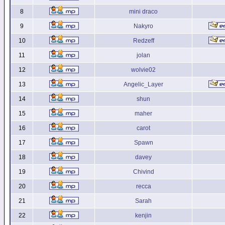
8
mini draco
9
Nakyro
10
Redzeff
11
jolan
12
wolvie02
13
Angelic_Layer
14
shun
15
maher
16
carot
17
Spawn
18
davey
19
Chivind
20
recca
21
Sarah
22
kenjin