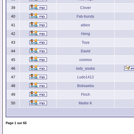
39
Clover
40
Fab-bundy
41
albior
42
Heng
43
Toya
44
David
45
cosmos
46
lady_asuka
47
Ludo1412
48
Bobsaeba
49
Finch
50
Maitre K
Page
1
sur
65