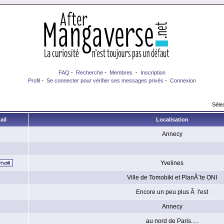
FAQ
-
Recherche
-
Membres
-
Inscription
Profil
-
Se connecter pour vérifier ses messages privés
-
Connexion
Sélec
ail
Localisation
Annecy
Yvelines
Ville de Tomobiki et PlanÃ¨te ONI
Encore un peu plus Ã l'est
Annecy
au nord de Paris.....