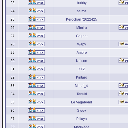
23
bobby
24
seima
25
Kerochan72622425
26
Mimiru
27
Grujnot
28
Wapy
29
Ambre
30
Nelson
31
XYZ
32
Kintaro
33
Minuit_d
34
Tanuki
35
Le Vagabond
36
Steev
37
Ptitaya
38
MadRage