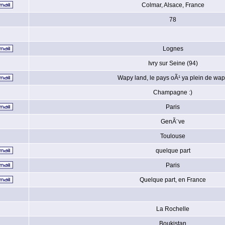
Colmar, Alsace, France
78
Lognes
Ivry sur Seine (94)
Wapy land, le pays oÃ¹ ya plein de wa
Champagne :)
Paris
GenÃ¨ve
Toulouse
quelque part
Paris
Quelque part, en France
La Rochelle
Boukistan