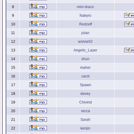
8
mini draco
9
Nakyro
10
Redzeff
11
jolan
12
wolvie02
13
Angelic_Layer
14
shun
15
maher
16
carot
17
Spawn
18
davey
19
Chivind
20
recca
21
Sarah
22
kenjin