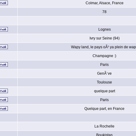
Colmar, Alsace, France
78
Lognes
Ivry sur Seine (94)
Wapy land, le pays oÃ¹ ya plein de wa
Champagne :)
Paris
GenÃ¨ve
Toulouse
quelque part
Paris
Quelque part, en France
La Rochelle
Boukistan