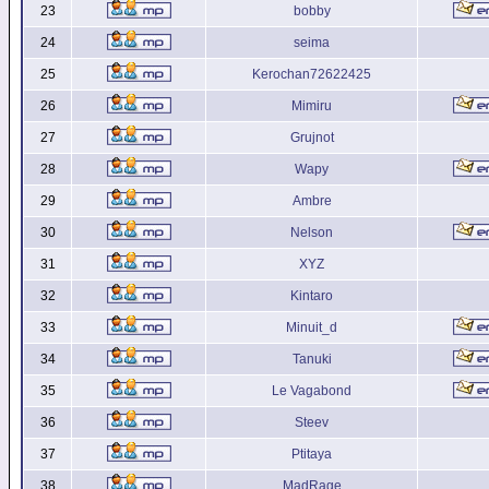
23
bobby
24
seima
25
Kerochan72622425
26
Mimiru
27
Grujnot
28
Wapy
29
Ambre
30
Nelson
31
XYZ
32
Kintaro
33
Minuit_d
34
Tanuki
35
Le Vagabond
36
Steev
37
Ptitaya
38
MadRage