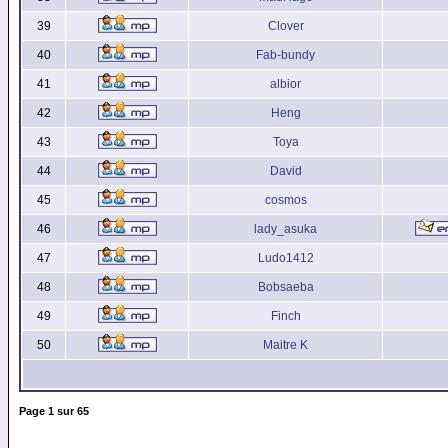
39
Clover
40
Fab-bundy
41
albior
42
Heng
43
Toya
44
David
45
cosmos
46
lady_asuka
47
Ludo1412
48
Bobsaeba
49
Finch
50
Maitre K
Page
1
sur
65