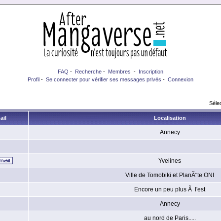
FAQ
-
Recherche
-
Membres
-
Inscription
Profil
-
Se connecter pour vérifier ses messages privés
-
Connexion
Sélec
ail
Localisation
Annecy
Yvelines
Ville de Tomobiki et PlanÃ¨te ONI
Encore un peu plus Ã l'est
Annecy
au nord de Paris.....