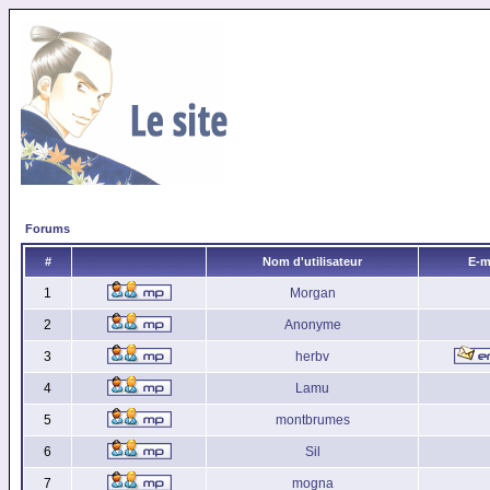
Forums
#
Nom d'utilisateur
E-m
1
Morgan
2
Anonyme
3
herbv
4
Lamu
5
montbrumes
6
Sil
7
mogna