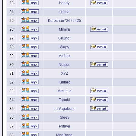
23
bobby
24
seima
25
Kerochan72622425
26
Mimiru
27
Grujnot
28
Wapy
29
Ambre
30
Nelson
31
XYZ
32
Kintaro
33
Minuit_d
34
Tanuki
35
Le Vagabond
36
Steev
37
Ptitaya
38
MadRage