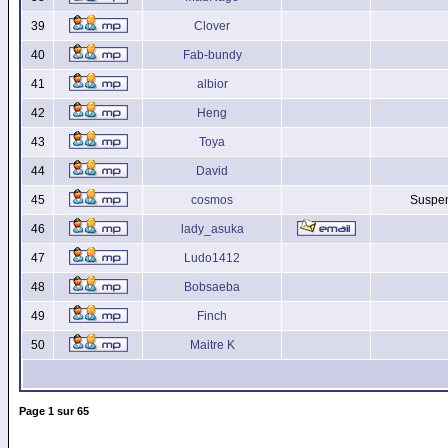
39
Clover
40
Fab-bundy
41
albior
42
Heng
43
Toya
44
David
45
cosmos
Suspen
46
lady_asuka
47
Ludo1412
48
Bobsaeba
49
Finch
50
Maitre K
Page
1
sur
65