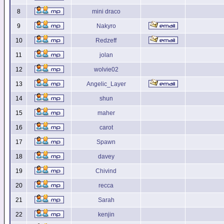
8
mini draco
9
Nakyro
10
Redzeff
11
jolan
12
wolvie02
13
Angelic_Layer
14
shun
15
maher
16
carot
17
Spawn
18
davey
19
Chivind
20
recca
21
Sarah
22
kenjin