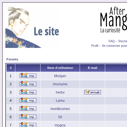
FAQ
-
Reche
Profil
-
Se connecter pour
Forums
#
Nom d'utilisateur
E-mail
1
Morgan
2
Anonyme
3
herbv
4
Lamu
5
montbrumes
6
Sil
7
mogna