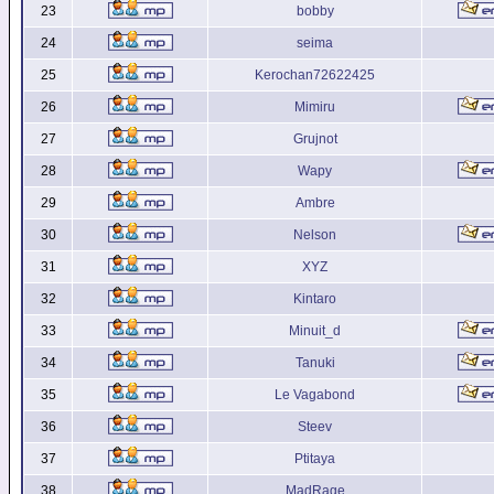
23
bobby
24
seima
25
Kerochan72622425
26
Mimiru
27
Grujnot
28
Wapy
29
Ambre
30
Nelson
31
XYZ
32
Kintaro
33
Minuit_d
34
Tanuki
35
Le Vagabond
36
Steev
37
Ptitaya
38
MadRage