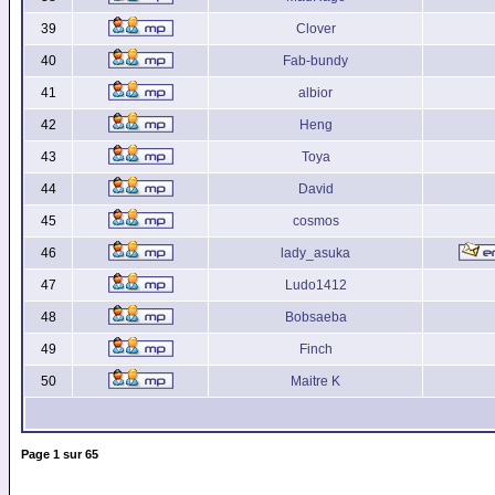
39
Clover
40
Fab-bundy
41
albior
42
Heng
43
Toya
44
David
45
cosmos
46
lady_asuka
47
Ludo1412
48
Bobsaeba
49
Finch
50
Maitre K
Page
1
sur
65