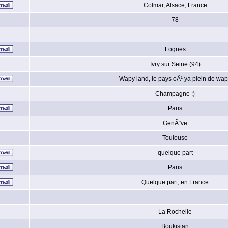
Colmar, Alsace, France
78
Lognes
Ivry sur Seine (94)
Wapy land, le pays oÃ¹ ya plein de wa
Champagne :)
Paris
GenÃ¨ve
Toulouse
quelque part
Paris
Quelque part, en France
La Rochelle
Boukistan