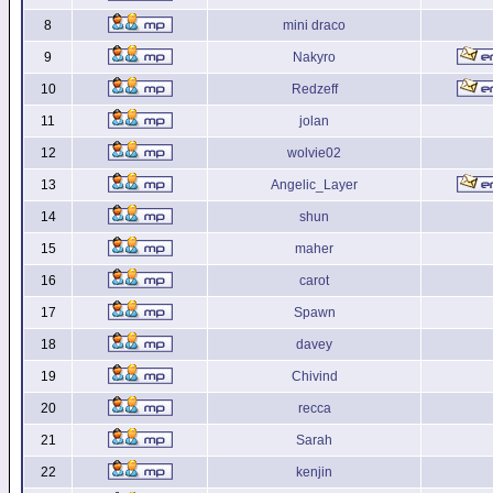
8
mini draco
9
Nakyro
10
Redzeff
11
jolan
12
wolvie02
13
Angelic_Layer
14
shun
15
maher
16
carot
17
Spawn
18
davey
19
Chivind
20
recca
21
Sarah
22
kenjin