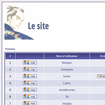
Forums
#
Nom d'utilisateur
E-m
1
Morgan
2
Anonyme
3
herbv
4
Lamu
5
montbrumes
6
Sil
7
mogna