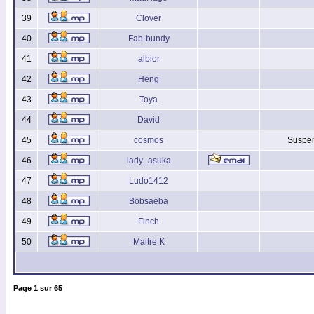
39
Clover
40
Fab-bundy
41
albior
42
Heng
43
Toya
44
David
45
cosmos
Suspen
46
lady_asuka
47
Ludo1412
48
Bobsaeba
49
Finch
50
Maitre K
Page
1
sur
65