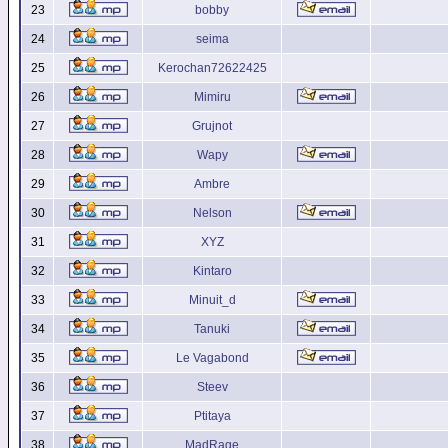
23
bobby
24
seima
25
Kerochan72622425
26
Mimiru
27
Grujnot
28
Wapy
29
Ambre
30
Nelson
31
XYZ
32
Kintaro
33
Minuit_d
34
Tanuki
35
Le Vagabond
36
Steev
37
Ptitaya
38
MadRage