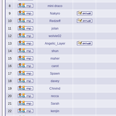
8
mini draco
9
Nakyro
10
Redzeff
11
jolan
12
wolvie02
13
Angelic_Layer
14
shun
15
maher
16
carot
17
Spawn
18
davey
19
Chivind
20
recca
21
Sarah
22
kenjin