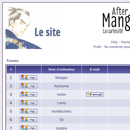
FAQ
-
Reche
Profil
-
Se connecter pour
Forums
#
Nom d'utilisateur
E-mail
1
Morgan
2
Anonyme
3
herbv
4
Lamu
5
montbrumes
6
Sil
7
mogna