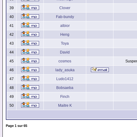
39
Clover
40
Fab-bundy
41
albior
42
Heng
43
Toya
44
David
45
cosmos
Suspen
46
lady_asuka
47
Ludo1412
48
Bobsaeba
49
Finch
50
Maitre K
Page
1
sur
65