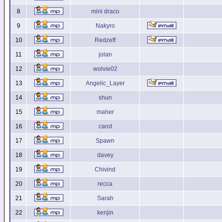
8
mini draco
9
Nakyro
10
Redzeff
11
jolan
12
wolvie02
13
Angelic_Layer
14
shun
15
maher
16
carot
17
Spawn
18
davey
19
Chivind
20
recca
21
Sarah
22
kenjin