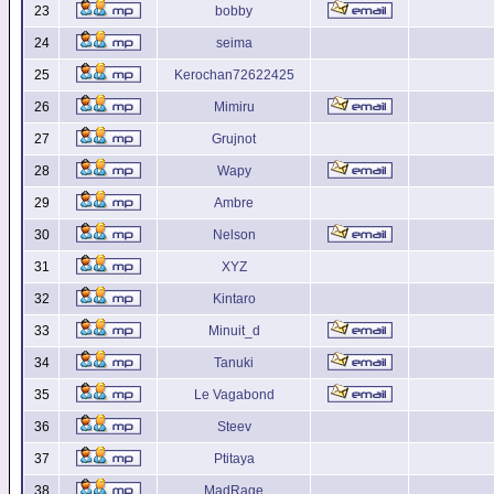
23
bobby
24
seima
25
Kerochan72622425
26
Mimiru
27
Grujnot
28
Wapy
29
Ambre
30
Nelson
31
XYZ
32
Kintaro
33
Minuit_d
34
Tanuki
35
Le Vagabond
36
Steev
37
Ptitaya
38
MadRage