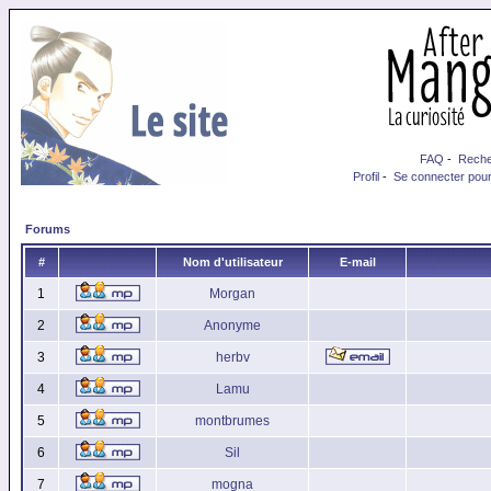
FAQ
-
Reche
Profil
-
Se connecter pour
Forums
#
Nom d'utilisateur
E-mail
1
Morgan
2
Anonyme
3
herbv
4
Lamu
5
montbrumes
6
Sil
7
mogna