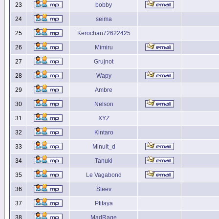
23
bobby
24
seima
25
Kerochan72622425
26
Mimiru
27
Grujnot
28
Wapy
29
Ambre
30
Nelson
31
XYZ
32
Kintaro
33
Minuit_d
34
Tanuki
35
Le Vagabond
36
Steev
37
Ptitaya
38
MadRage