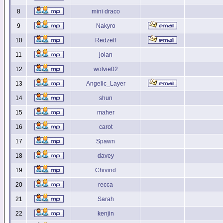
8
mini draco
9
Nakyro
10
Redzeff
11
jolan
12
wolvie02
13
Angelic_Layer
14
shun
15
maher
16
carot
17
Spawn
18
davey
19
Chivind
20
recca
21
Sarah
22
kenjin