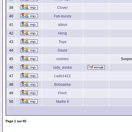
39
Clover
40
Fab-bundy
41
albior
42
Heng
43
Toya
44
David
45
cosmos
Suspen
46
lady_asuka
47
Ludo1412
48
Bobsaeba
49
Finch
50
Maitre K
Page
1
sur
65