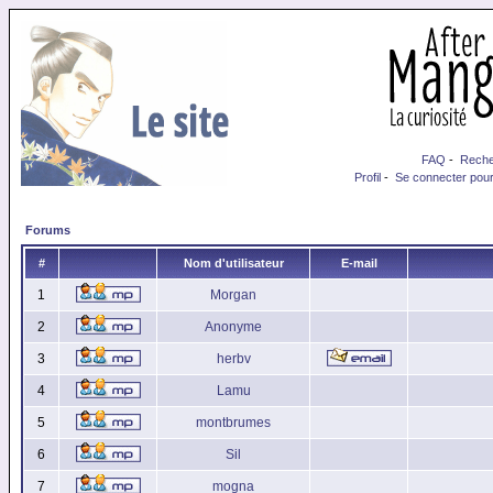
FAQ
-
Reche
Profil
-
Se connecter pour
Forums
#
Nom d'utilisateur
E-mail
1
Morgan
2
Anonyme
3
herbv
4
Lamu
5
montbrumes
6
Sil
7
mogna