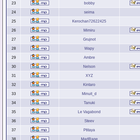
23
bobby
24
seima
25
Kerochan72622425
26
Mimiru
27
Grujnot
28
Wapy
29
Ambre
30
Nelson
31
XYZ
32
Kintaro
33
Minuit_d
34
Tanuki
35
Le Vagabond
36
Steev
37
Ptitaya
38
MadRage