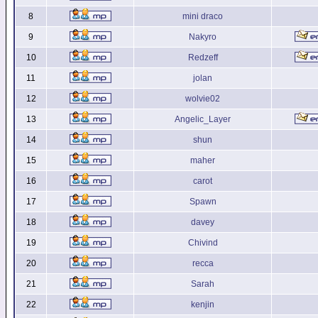
8
mini draco
9
Nakyro
10
Redzeff
11
jolan
12
wolvie02
13
Angelic_Layer
14
shun
15
maher
16
carot
17
Spawn
18
davey
19
Chivind
20
recca
21
Sarah
22
kenjin