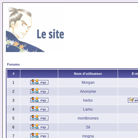
Forums
#
Nom d'utilisateur
E-m
1
Morgan
2
Anonyme
3
herbv
4
Lamu
5
montbrumes
6
Sil
7
mogna