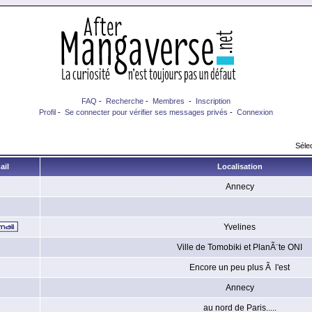
FAQ
-
Recherche
-
Membres
-
Inscription
Profil
-
Se connecter pour vérifier ses messages privés
-
Connexion
Sélec
ail
Localisation
Annecy
Yvelines
Ville de Tomobiki et PlanÃ¨te ONI
Encore un peu plus Ã l'est
Annecy
au nord de Paris.....