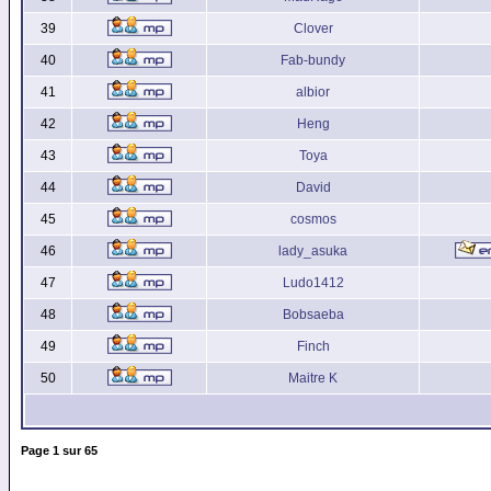
39
Clover
40
Fab-bundy
41
albior
42
Heng
43
Toya
44
David
45
cosmos
46
lady_asuka
47
Ludo1412
48
Bobsaeba
49
Finch
50
Maitre K
Page
1
sur
65