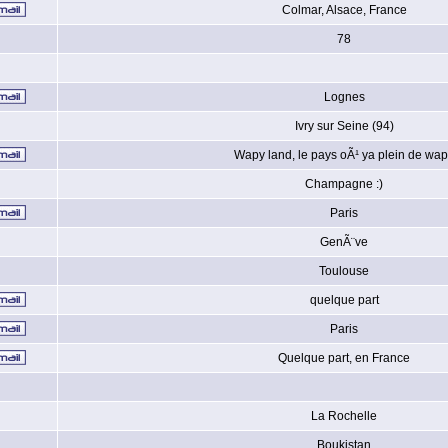
Colmar, Alsace, France
78
Lognes
Ivry sur Seine (94)
Wapy land, le pays oÃ¹ ya plein de wa
Champagne :)
Paris
GenÃ¨ve
Toulouse
quelque part
Paris
Quelque part, en France
La Rochelle
Boukistan