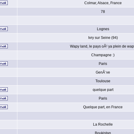
Colmar, Alsace, France
78
Lognes
Ivry sur Seine (94)
Wapy land, le pays oÃ¹ ya plein de wa
Champagne :)
Paris
GenÃ¨ve
Toulouse
quelque part
Paris
Quelque part, en France
La Rochelle
Boukistan