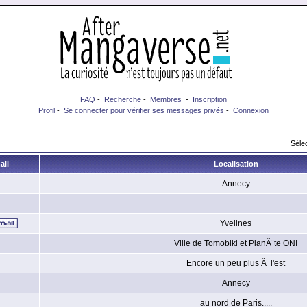
FAQ
-
Recherche
-
Membres
-
Inscription
Profil
-
Se connecter pour vérifier ses messages privés
-
Connexion
Sélec
ail
Localisation
Annecy
Yvelines
Ville de Tomobiki et PlanÃ¨te ONI
Encore un peu plus Ã l'est
Annecy
au nord de Paris.....