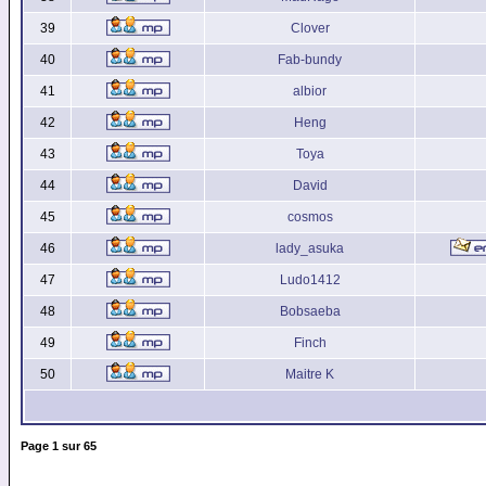
39
Clover
40
Fab-bundy
41
albior
42
Heng
43
Toya
44
David
45
cosmos
46
lady_asuka
47
Ludo1412
48
Bobsaeba
49
Finch
50
Maitre K
Page
1
sur
65