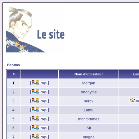
Forums
#
Nom d'utilisateur
E-m
1
Morgan
2
Anonyme
3
herbv
4
Lamu
5
montbrumes
6
Sil
7
mogna