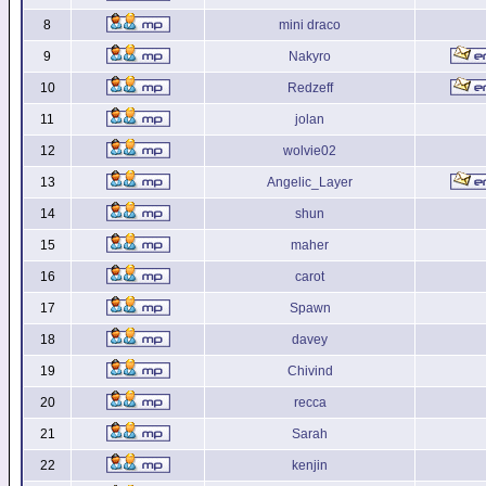
8
mini draco
9
Nakyro
10
Redzeff
11
jolan
12
wolvie02
13
Angelic_Layer
14
shun
15
maher
16
carot
17
Spawn
18
davey
19
Chivind
20
recca
21
Sarah
22
kenjin