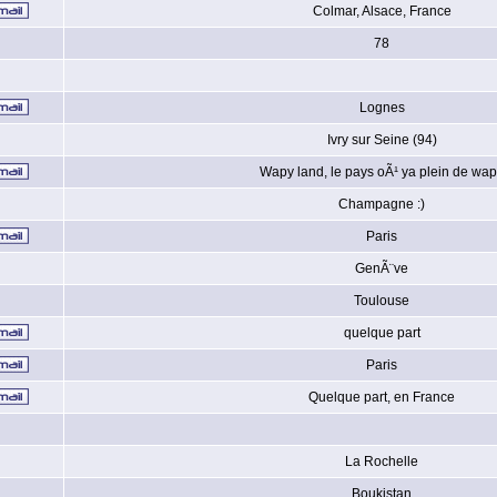
Colmar, Alsace, France
78
Lognes
Ivry sur Seine (94)
Wapy land, le pays oÃ¹ ya plein de wa
Champagne :)
Paris
GenÃ¨ve
Toulouse
quelque part
Paris
Quelque part, en France
La Rochelle
Boukistan