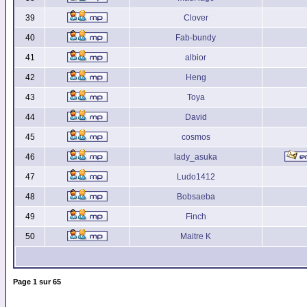
39
Clover
40
Fab-bundy
41
albior
42
Heng
43
Toya
44
David
45
cosmos
46
lady_asuka
47
Ludo1412
48
Bobsaeba
49
Finch
50
Maitre K
Page
1
sur
65