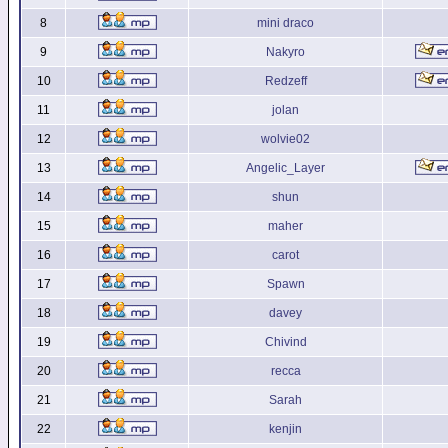
8
mini draco
9
Nakyro
10
Redzeff
11
jolan
12
wolvie02
13
Angelic_Layer
14
shun
15
maher
16
carot
17
Spawn
18
davey
19
Chivind
20
recca
21
Sarah
22
kenjin