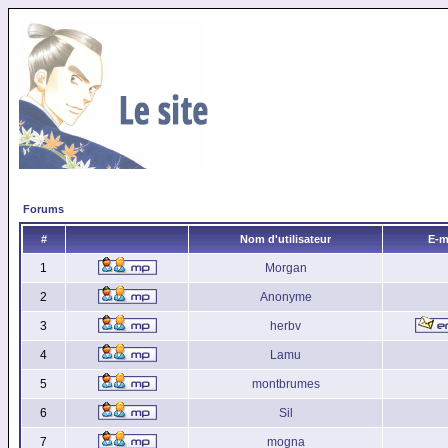
Forums
#
Nom d'utilisateur
E-m
1
Morgan
2
Anonyme
3
herbv
4
Lamu
5
montbrumes
6
Sil
7
mogna