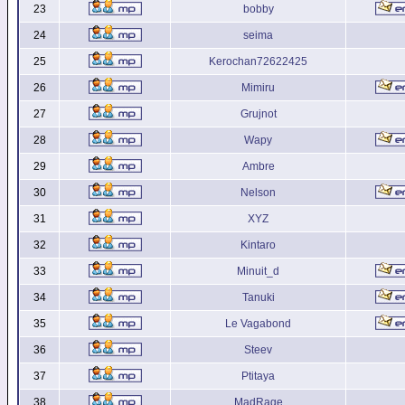
23
bobby
24
seima
25
Kerochan72622425
26
Mimiru
27
Grujnot
28
Wapy
29
Ambre
30
Nelson
31
XYZ
32
Kintaro
33
Minuit_d
34
Tanuki
35
Le Vagabond
36
Steev
37
Ptitaya
38
MadRage