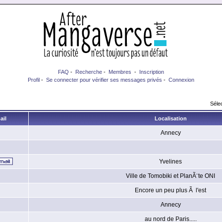
FAQ
-
Recherche
-
Membres
-
Inscription
Profil
-
Se connecter pour vérifier ses messages privés
-
Connexion
Sélec
ail
Localisation
Annecy
Yvelines
Ville de Tomobiki et PlanÃ¨te ONI
Encore un peu plus Ã l'est
Annecy
au nord de Paris.....