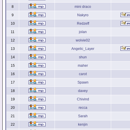
8
mini draco
9
Nakyro
10
Redzeff
11
jolan
12
wolvie02
13
Angelic_Layer
14
shun
15
maher
16
carot
17
Spawn
18
davey
19
Chivind
20
recca
21
Sarah
22
kenjin