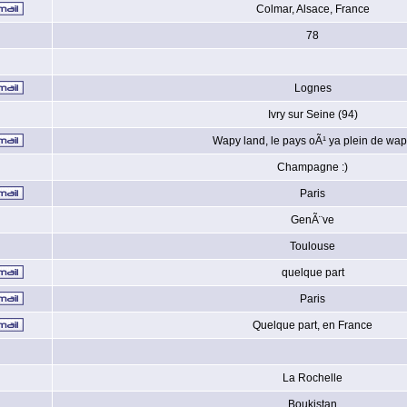
Colmar, Alsace, France
78
Lognes
Ivry sur Seine (94)
Wapy land, le pays oÃ¹ ya plein de wa
Champagne :)
Paris
GenÃ¨ve
Toulouse
quelque part
Paris
Quelque part, en France
La Rochelle
Boukistan