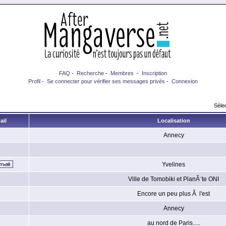
FAQ
-
Recherche
-
Membres
-
Inscription
Profil
-
Se connecter pour vérifier ses messages privés
-
Connexion
Sélec
ail
Localisation
Annecy
Yvelines
Ville de Tomobiki et PlanÃ¨te ONI
Encore un peu plus Ã l'est
Annecy
au nord de Paris.....