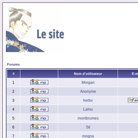
Forums
#
Nom d'utilisateur
E-m
1
Morgan
2
Anonyme
3
herbv
4
Lamu
5
montbrumes
6
Sil
7
mogna