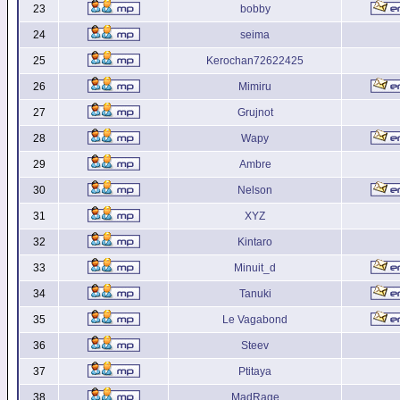
23
bobby
24
seima
25
Kerochan72622425
26
Mimiru
27
Grujnot
28
Wapy
29
Ambre
30
Nelson
31
XYZ
32
Kintaro
33
Minuit_d
34
Tanuki
35
Le Vagabond
36
Steev
37
Ptitaya
38
MadRage