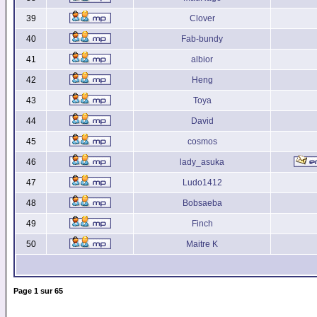
39
Clover
40
Fab-bundy
41
albior
42
Heng
43
Toya
44
David
45
cosmos
46
lady_asuka
47
Ludo1412
48
Bobsaeba
49
Finch
50
Maitre K
Page
1
sur
65