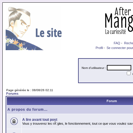
FAQ
-
Reche
Profil
-
Se connecter pour
Nom d'utilisateur :
M
Page générée le : 08/08/26 02:11
Forums
Forum
A propos du forum...
A lire avant tout post
Vous y trouverez les rÃ¨gles, le fonctionnement, tout ce que vous voulez sav