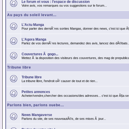
Le forum et vous : l'espace de discussion
Votre avis, vos remarques ou vos suggestions sur le forum...
Au pays du soleil levant...
L'Actu Manga
Pour parler des derniÃ¨res sorties Mangas, donner des news, c'est ici que Ã
L'Agora Manga
Parlez de vos derniÃ¨res lectures, demandez des avis, lancez des dÃ©bats..
Couvertures Ã gogo...
Mettez Ã la disposition des visiteurs des couvertures, des mag de prepublicat
Tribune libre
Tribune libre
La tribune libre, l'endroit oÃ¹ causer de tout et de rien...
Petites annonces
Acheter/vendre,chercher des occasions/des adresses... c'est ici que Ã§a se
Parlons bien, parlons ouebe...
News Mangaverse
Parlons du site, de ses nouveautÃ©s, de ses mises Ã jour...