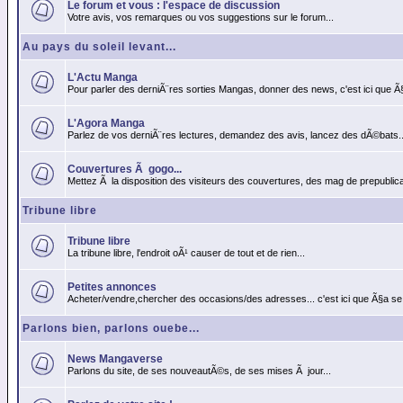
Le forum et vous : l'espace de discussion
Votre avis, vos remarques ou vos suggestions sur le forum...
Au pays du soleil levant...
L'Actu Manga
Pour parler des derniÃ¨res sorties Mangas, donner des news, c'est ici que Ã
L'Agora Manga
Parlez de vos derniÃ¨res lectures, demandez des avis, lancez des dÃ©bats..
Couvertures Ã gogo...
Mettez Ã la disposition des visiteurs des couvertures, des mag de prepublicat
Tribune libre
Tribune libre
La tribune libre, l'endroit oÃ¹ causer de tout et de rien...
Petites annonces
Acheter/vendre,chercher des occasions/des adresses... c'est ici que Ã§a se
Parlons bien, parlons ouebe...
News Mangaverse
Parlons du site, de ses nouveautÃ©s, de ses mises Ã jour...