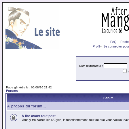
FAQ
-
Reche
Profil
-
Se connecter pour
Nom d'utilisateur :
M
Page générée le : 06/08/26 21:42
Forums
Forum
A propos du forum...
A lire avant tout post
Vous y trouverez les rÃ¨gles, le fonctionnement, tout ce que vous voulez sav