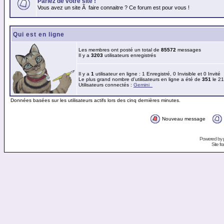
Parlez de votre site !
Vous avez un site Ã faire connaitre ? Ce forum est pour vous !
Qui est en ligne
Les membres ont posté un total de
85572
messages
Il y a
3203
utilisateurs enregistrés
Il y a
1
utilisateur en ligne : 1 Enregistré, 0 Invisible et 0 Invité
Le plus grand nombre d'utilisateurs en ligne a été de
351
le 21
Utilisateurs connectés :
Gemini_
Données basées sur les utilisateurs actifs lors des cinq dernières minutes.
Nouveau message
Powered by
Site f