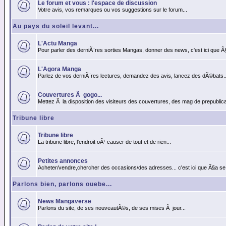
Le forum et vous : l'espace de discussion
Votre avis, vos remarques ou vos suggestions sur le forum...
Au pays du soleil levant...
L'Actu Manga
Pour parler des derniÃ¨res sorties Mangas, donner des news, c'est ici que Ã
L'Agora Manga
Parlez de vos derniÃ¨res lectures, demandez des avis, lancez des dÃ©bats..
Couvertures Ã gogo...
Mettez Ã la disposition des visiteurs des couvertures, des mag de prepublicat
Tribune libre
Tribune libre
La tribune libre, l'endroit oÃ¹ causer de tout et de rien...
Petites annonces
Acheter/vendre,chercher des occasions/des adresses... c'est ici que Ã§a se
Parlons bien, parlons ouebe...
News Mangaverse
Parlons du site, de ses nouveautÃ©s, de ses mises Ã jour...