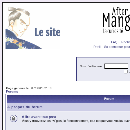
FAQ
-
Reche
Profil
-
Se connecter pour
Nom d'utilisateur :
M
Page générée le : 07/08/26 21:35
Forums
Forum
A propos du forum...
A lire avant tout post
Vous y trouverez les rÃ¨gles, le fonctionnement, tout ce que vous voulez sav