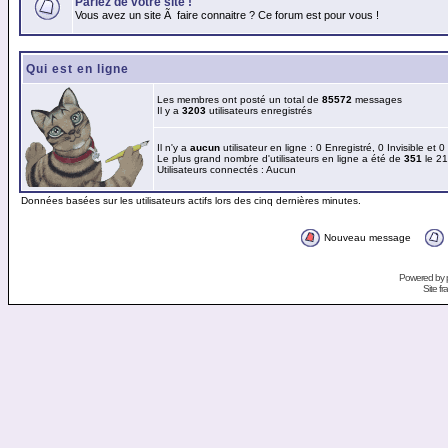
Parlez de votre site !
Vous avez un site Ã faire connaitre ? Ce forum est pour vous !
Qui est en ligne
Les membres ont posté un total de
85572
messages
Il y a
3203
utilisateurs enregistrés
Il n'y a
aucun
utilisateur en ligne : 0 Enregistré, 0 Invisible et 
Le plus grand nombre d'utilisateurs en ligne a été de
351
le 21
Utilisateurs connectés : Aucun
Données basées sur les utilisateurs actifs lors des cinq dernières minutes.
Nouveau message
Powered by
Site f