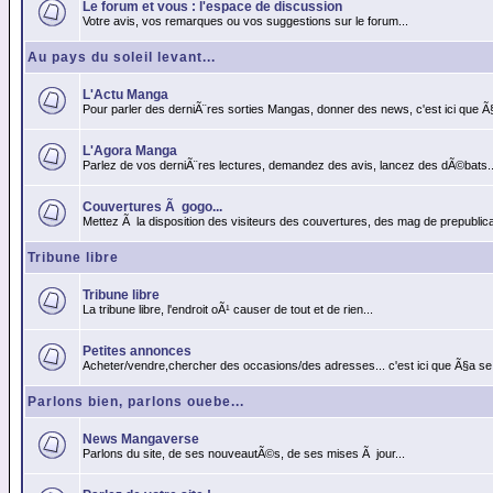
Le forum et vous : l'espace de discussion
Votre avis, vos remarques ou vos suggestions sur le forum...
Au pays du soleil levant...
L'Actu Manga
Pour parler des derniÃ¨res sorties Mangas, donner des news, c'est ici que Ã
L'Agora Manga
Parlez de vos derniÃ¨res lectures, demandez des avis, lancez des dÃ©bats..
Couvertures Ã gogo...
Mettez Ã la disposition des visiteurs des couvertures, des mag de prepublicat
Tribune libre
Tribune libre
La tribune libre, l'endroit oÃ¹ causer de tout et de rien...
Petites annonces
Acheter/vendre,chercher des occasions/des adresses... c'est ici que Ã§a se
Parlons bien, parlons ouebe...
News Mangaverse
Parlons du site, de ses nouveautÃ©s, de ses mises Ã jour...