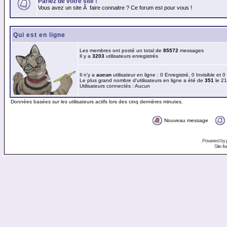
Parlez de votre site !
Vous avez un site Ã faire connaitre ? Ce forum est pour vous !
Qui est en ligne
Les membres ont posté un total de
85572
messages
Il y a
3203
utilisateurs enregistrés
Il n'y a
aucun
utilisateur en ligne : 0 Enregistré, 0 Invisible et 
Le plus grand nombre d'utilisateurs en ligne a été de
351
le 21
Utilisateurs connectés : Aucun
Données basées sur les utilisateurs actifs lors des cinq dernières minutes.
Nouveau message
Powered by
Site f