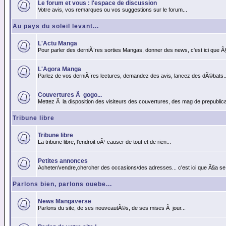
Le forum et vous : l'espace de discussion
Votre avis, vos remarques ou vos suggestions sur le forum...
Au pays du soleil levant...
L'Actu Manga
Pour parler des derniÃ¨res sorties Mangas, donner des news, c'est ici que Ã
L'Agora Manga
Parlez de vos derniÃ¨res lectures, demandez des avis, lancez des dÃ©bats..
Couvertures Ã gogo...
Mettez Ã la disposition des visiteurs des couvertures, des mag de prepublicat
Tribune libre
Tribune libre
La tribune libre, l'endroit oÃ¹ causer de tout et de rien...
Petites annonces
Acheter/vendre,chercher des occasions/des adresses... c'est ici que Ã§a se
Parlons bien, parlons ouebe...
News Mangaverse
Parlons du site, de ses nouveautÃ©s, de ses mises Ã jour...