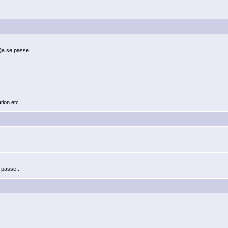
§a se passe...
.
ion etc...
 passe...