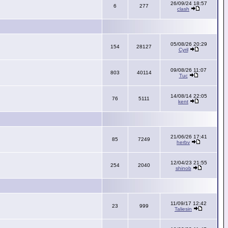
26/09/24 18:57
6
277
clash
05/08/26 20:29
154
28127
Cyril
09/08/26 11:07
803
40114
Tuc
14/08/14 22:05
76
5111
kent
21/06/26 17:41
85
7249
herbv
12/04/23 21:55
254
2040
shinob
11/09/17 12:42
23
999
Taliesin