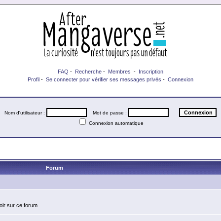
FAQ
-
Recherche
-
Membres
-
Inscription
Profil
-
Se connecter pour vérifier ses messages privés
-
Connexion
Nom d'utilisateur :
Mot de passe :
Connexion automatique
Forum
oir sur ce forum