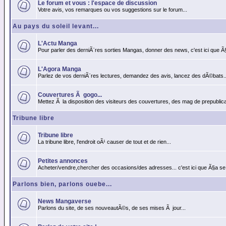
Le forum et vous : l'espace de discussion
Votre avis, vos remarques ou vos suggestions sur le forum...
Au pays du soleil levant...
L'Actu Manga
Pour parler des derniÃ¨res sorties Mangas, donner des news, c'est ici que Ã
L'Agora Manga
Parlez de vos derniÃ¨res lectures, demandez des avis, lancez des dÃ©bats..
Couvertures Ã gogo...
Mettez Ã la disposition des visiteurs des couvertures, des mag de prepublicat
Tribune libre
Tribune libre
La tribune libre, l'endroit oÃ¹ causer de tout et de rien...
Petites annonces
Acheter/vendre,chercher des occasions/des adresses... c'est ici que Ã§a se
Parlons bien, parlons ouebe...
News Mangaverse
Parlons du site, de ses nouveautÃ©s, de ses mises Ã jour...