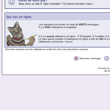
Parlez de votre site !
Vous avez un site Ã faire connaitre ? Ce forum est pour vous !
Qui est en ligne
Les membres ont posté un total de
85575
messages
Il y a
3203
utilisateurs enregistrés
Il n'y a
aucun
utilisateur en ligne : 0 Enregistré, 0 Invisible et 
Le plus grand nombre d'utilisateurs en ligne a été de
351
le 21
Utilisateurs connectés : Aucun
Données basées sur les utilisateurs actifs lors des cinq dernières minutes.
Nouveau message
Powered by
Site f