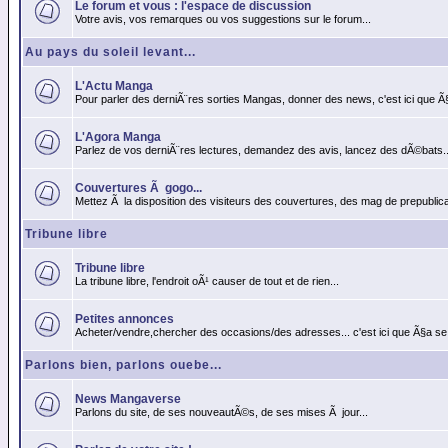
Le forum et vous : l'espace de discussion
Votre avis, vos remarques ou vos suggestions sur le forum...
Au pays du soleil levant...
L'Actu Manga
Pour parler des derniÃ¨res sorties Mangas, donner des news, c'est ici que Ã
L'Agora Manga
Parlez de vos derniÃ¨res lectures, demandez des avis, lancez des dÃ©bats..
Couvertures Ã gogo...
Mettez Ã la disposition des visiteurs des couvertures, des mag de prepublicat
Tribune libre
Tribune libre
La tribune libre, l'endroit oÃ¹ causer de tout et de rien...
Petites annonces
Acheter/vendre,chercher des occasions/des adresses... c'est ici que Ã§a se
Parlons bien, parlons ouebe...
News Mangaverse
Parlons du site, de ses nouveautÃ©s, de ses mises Ã jour...