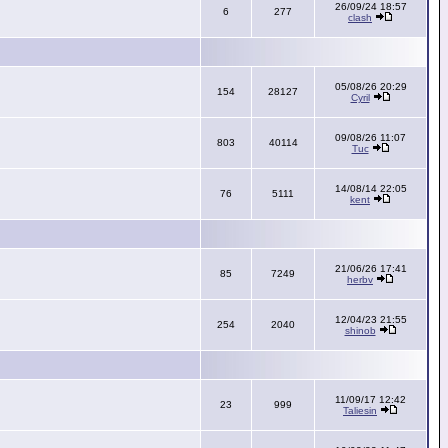
26/09/24 18:57
6
277
clash
05/08/26 20:29
154
28127
Cyril
09/08/26 11:07
803
40114
Tuc
14/08/14 22:05
76
5111
kent
21/06/26 17:41
85
7249
herbv
12/04/23 21:55
254
2040
shinob
11/09/17 12:42
23
999
Taliesin