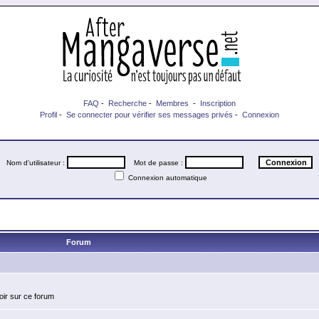
FAQ
-
Recherche
-
Membres
-
Inscription
Profil
-
Se connecter pour vérifier ses messages privés
-
Connexion
Nom d'utilisateur :
Mot de passe :
Connexion automatique
Forum
oir sur ce forum