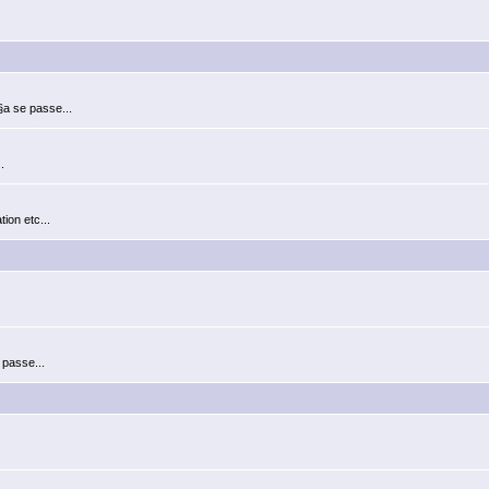
§a se passe...
.
ion etc...
 passe...