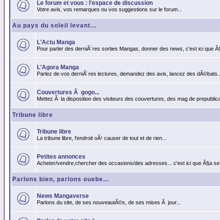
Le forum et vous : l'espace de discussion
Votre avis, vos remarques ou vos suggestions sur le forum...
Au pays du soleil levant...
L'Actu Manga
Pour parler des derniÃ¨res sorties Mangas, donner des news, c'est ici que Ã
L'Agora Manga
Parlez de vos derniÃ¨res lectures, demandez des avis, lancez des dÃ©bats..
Couvertures Ã gogo...
Mettez Ã la disposition des visiteurs des couvertures, des mag de prepublicat
Tribune libre
Tribune libre
La tribune libre, l'endroit oÃ¹ causer de tout et de rien...
Petites annonces
Acheter/vendre,chercher des occasions/des adresses... c'est ici que Ã§a se
Parlons bien, parlons ouebe...
News Mangaverse
Parlons du site, de ses nouveautÃ©s, de ses mises Ã jour...