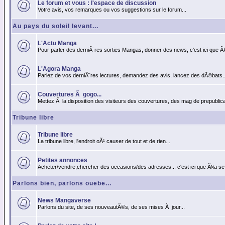
Le forum et vous : l'espace de discussion
Votre avis, vos remarques ou vos suggestions sur le forum...
Au pays du soleil levant...
L'Actu Manga
Pour parler des derniÃ¨res sorties Mangas, donner des news, c'est ici que Ã
L'Agora Manga
Parlez de vos derniÃ¨res lectures, demandez des avis, lancez des dÃ©bats..
Couvertures Ã gogo...
Mettez Ã la disposition des visiteurs des couvertures, des mag de prepublicat
Tribune libre
Tribune libre
La tribune libre, l'endroit oÃ¹ causer de tout et de rien...
Petites annonces
Acheter/vendre,chercher des occasions/des adresses... c'est ici que Ã§a se
Parlons bien, parlons ouebe...
News Mangaverse
Parlons du site, de ses nouveautÃ©s, de ses mises Ã jour...