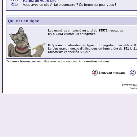
Parlez de votre site !
Vous avez un site Ã faire connaitre ? Ce forum est pour vous !
Qui est en ligne
Les membres ont posté un total de
85572
messages
Il y a
3203
utilisateurs enregistrés
Il n'y a
aucun
utilisateur en ligne : 0 Enregistré, 0 Invisible et 
Le plus grand nombre d'utilisateurs en ligne a été de
351
le 21
Utilisateurs connectés : Aucun
Données basées sur les utilisateurs actifs lors des cinq dernières minutes.
Nouveau message
Powered by
Site f