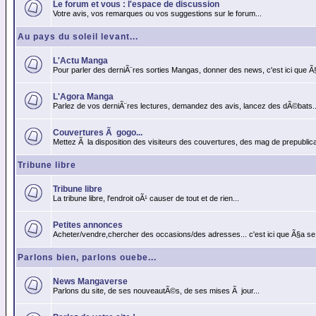
Le forum et vous : l'espace de discussion
Votre avis, vos remarques ou vos suggestions sur le forum...
Au pays du soleil levant...
L'Actu Manga
Pour parler des derniÃ¨res sorties Mangas, donner des news, c'est ici que Ã
L'Agora Manga
Parlez de vos derniÃ¨res lectures, demandez des avis, lancez des dÃ©bats..
Couvertures Ã gogo...
Mettez Ã la disposition des visiteurs des couvertures, des mag de prepublicat
Tribune libre
Tribune libre
La tribune libre, l'endroit oÃ¹ causer de tout et de rien...
Petites annonces
Acheter/vendre,chercher des occasions/des adresses... c'est ici que Ã§a se
Parlons bien, parlons ouebe...
News Mangaverse
Parlons du site, de ses nouveautÃ©s, de ses mises Ã jour...