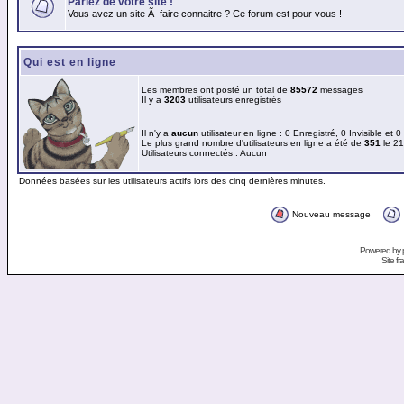
Parlez de votre site !
Vous avez un site Ã faire connaitre ? Ce forum est pour vous !
Qui est en ligne
Les membres ont posté un total de
85572
messages
Il y a
3203
utilisateurs enregistrés
Il n'y a
aucun
utilisateur en ligne : 0 Enregistré, 0 Invisible et 
Le plus grand nombre d'utilisateurs en ligne a été de
351
le 21
Utilisateurs connectés : Aucun
Données basées sur les utilisateurs actifs lors des cinq dernières minutes.
Nouveau message
Powered by
Site f