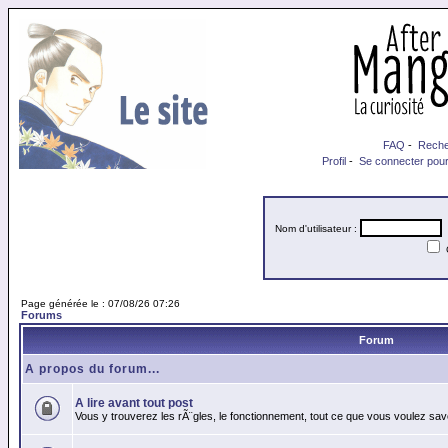
FAQ
-
Reche
Profil
-
Se connecter pour
Nom d'utilisateur :
M
Page générée le : 07/08/26 07:26
Forums
Forum
A propos du forum...
A lire avant tout post
Vous y trouverez les rÃ¨gles, le fonctionnement, tout ce que vous voulez sav