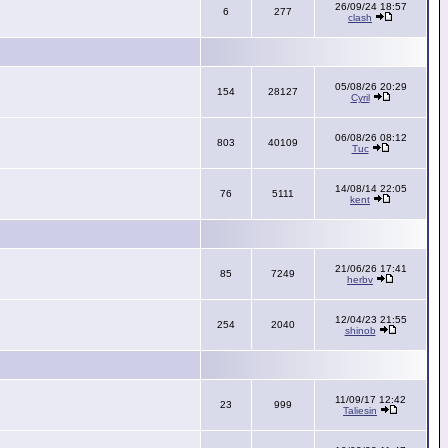
26/09/24 18:57
6
277
clash
05/08/26 20:29
154
28127
Cyril
06/08/26 08:12
803
40109
Tuc
14/08/14 22:05
76
5111
kent
21/06/26 17:41
85
7249
herbv
12/04/23 21:55
254
2040
shinob
11/09/17 12:42
23
999
Taliesin