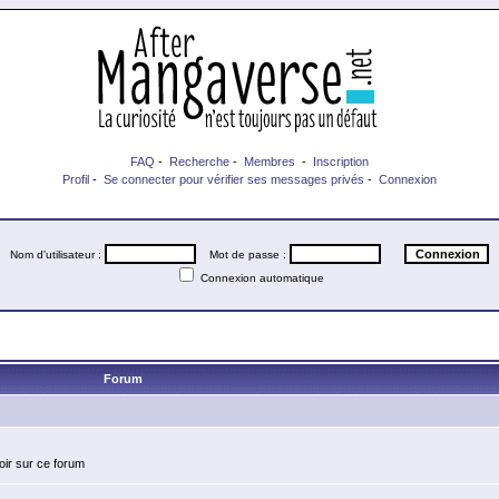
FAQ
-
Recherche
-
Membres
-
Inscription
Profil
-
Se connecter pour vérifier ses messages privés
-
Connexion
Nom d'utilisateur :
Mot de passe :
Connexion automatique
Forum
oir sur ce forum