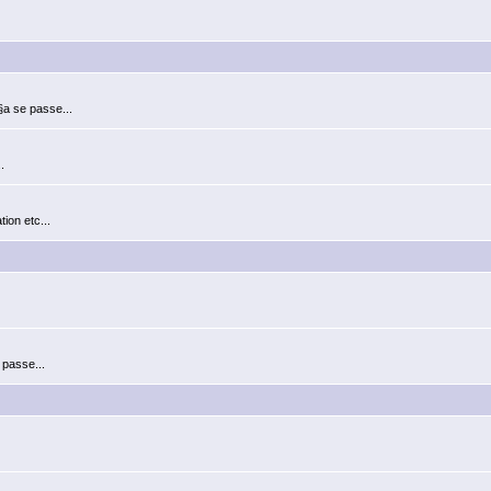
§a se passe...
.
ion etc...
 passe...