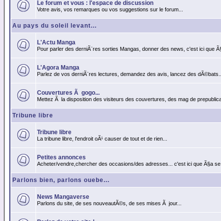
Le forum et vous : l'espace de discussion
Votre avis, vos remarques ou vos suggestions sur le forum...
Au pays du soleil levant...
L'Actu Manga
Pour parler des derniÃ¨res sorties Mangas, donner des news, c'est ici que Ã
L'Agora Manga
Parlez de vos derniÃ¨res lectures, demandez des avis, lancez des dÃ©bats..
Couvertures Ã gogo...
Mettez Ã la disposition des visiteurs des couvertures, des mag de prepublicat
Tribune libre
Tribune libre
La tribune libre, l'endroit oÃ¹ causer de tout et de rien...
Petites annonces
Acheter/vendre,chercher des occasions/des adresses... c'est ici que Ã§a se
Parlons bien, parlons ouebe...
News Mangaverse
Parlons du site, de ses nouveautÃ©s, de ses mises Ã jour...