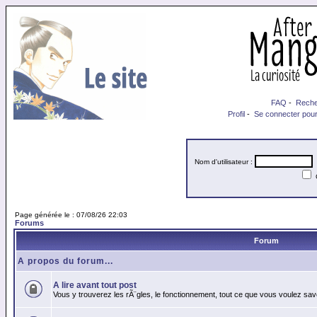
FAQ
-
Reche
Profil
-
Se connecter pour
Nom d'utilisateur :
M
Page générée le : 07/08/26 22:03
Forums
Forum
A propos du forum...
A lire avant tout post
Vous y trouverez les rÃ¨gles, le fonctionnement, tout ce que vous voulez sav