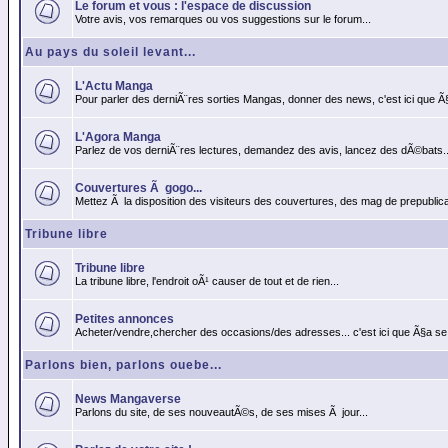
Le forum et vous : l'espace de discussion
Votre avis, vos remarques ou vos suggestions sur le forum...
Au pays du soleil levant...
L'Actu Manga
Pour parler des derniÃ¨res sorties Mangas, donner des news, c'est ici que Ã
L'Agora Manga
Parlez de vos derniÃ¨res lectures, demandez des avis, lancez des dÃ©bats..
Couvertures Ã gogo...
Mettez Ã la disposition des visiteurs des couvertures, des mag de prepublicat
Tribune libre
Tribune libre
La tribune libre, l'endroit oÃ¹ causer de tout et de rien...
Petites annonces
Acheter/vendre,chercher des occasions/des adresses... c'est ici que Ã§a se
Parlons bien, parlons ouebe...
News Mangaverse
Parlons du site, de ses nouveautÃ©s, de ses mises Ã jour...