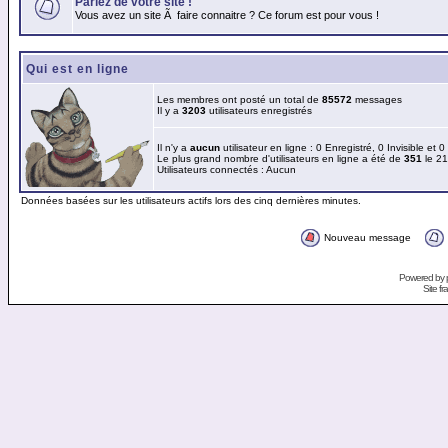
Parlez de votre site !
Vous avez un site Ã faire connaitre ? Ce forum est pour vous !
Qui est en ligne
Les membres ont posté un total de
85572
messages
Il y a
3203
utilisateurs enregistrés
Il n'y a
aucun
utilisateur en ligne : 0 Enregistré, 0 Invisible et 
Le plus grand nombre d'utilisateurs en ligne a été de
351
le 21
Utilisateurs connectés : Aucun
Données basées sur les utilisateurs actifs lors des cinq dernières minutes.
Nouveau message
Powered by
Site f